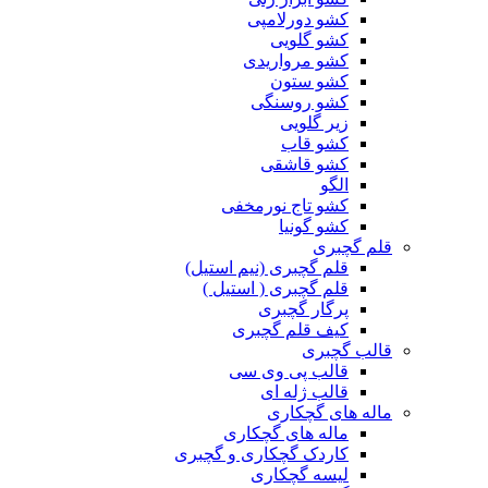
کشو دورلامپی
کشو گلویی
کشو مرواریدی
کشو ستون
کشو روسنگی
زیر گلویی
کشو قاب
کشو قاشقی
الگو
کشو تاج نورمخفی
کشو گونیا
قلم گچبری
قلم گچبری (نیم استیل)
قلم گچبری ( استیل )
پرگار گچبری
کیف قلم گچبری
قالب گچبری
قالب پی وی سی
قالب ژله ای
ماله های گچکاری
ماله های گچکاری
کاردک گچکاری و گچبری
لیسه گچکاری