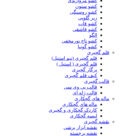
کشو مرواریدی
کشو ستون
کشو روسنگی
زیر گلویی
کشو قاب
کشو قاشقی
الگو
کشو تاج نورمخفی
کشو گونیا
قلم گچبری
قلم گچبری (نیم استیل)
قلم گچبری ( استیل )
پرگار گچبری
کیف قلم گچبری
قالب گچبری
قالب پی وی سی
قالب ژله ای
ماله های گچکاری
ماله های گچکاری
کاردک گچکاری و گچبری
لیسه گچکاری
نقشه گچبری
نقشه ابزار برشی
نقشه برجسته