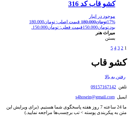
کشو قاب کد 316
موجود در انبار
17%
تومان
180.000
قیمت اصلی: تومان180.000
بود.
تومان
150.000
قیمت فعلی: تومان150.000.
میراث هنر
بستن
5
4
3
2
1
کشو قاب
رفتن به بالا
تلفن
09157167142
ایمیل
s4hosein@gmail.com
ما 24 ساعته 7 روز هفته پاسخگوی شما هستیم. (برای ویرایش این
متن به پیکربندی پوسته > تب برچسب‌ها مراجعه نمایید.)