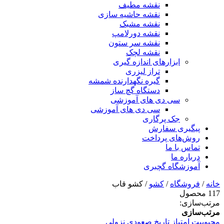
نقشه مطیف
نقشه حاشیه سازی
نقشه مشبک
نقشه دورلامپ
نقشه سر ستون
نقشه لچک
ابزارهای اندازه گیری
تراز لیزری
گیره نگهدارنده شمشه
دستگاه گچ ساز
سی دی های آموزشی
سی دی های آموزشی
جک پرگاری
پیگیری سفارش
روش‌های پرداخت
تماس با ما
درباره ما
آموزشگاه گچبری
خانه
/
فروشگاه
/
کشو
/ کشو قاب
117 محصول
مرتب‌سازی:
مرتب‌سازی
محبوبیت
امتیاز
تاریخ
صعودی
نزولی