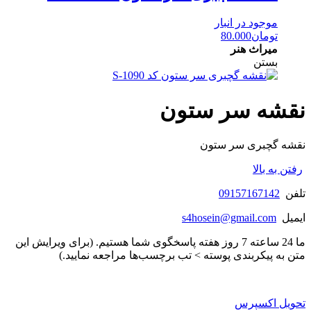
موجود در انبار
تومان
80.000
میراث هنر
بستن
نقشه سر ستون
نقشه گچبری سر ستون
رفتن به بالا
تلفن
09157167142
ایمیل
s4hosein@gmail.com
ما 24 ساعته 7 روز هفته پاسخگوی شما هستیم. (برای ویرایش این
متن به پیکربندی پوسته > تب برچسب‌ها مراجعه نمایید.)
تحویل اکسپرس