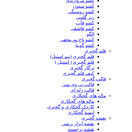
کشو مرواریدی
کشو ستون
کشو روسنگی
زیر گلویی
کشو قاب
کشو قاشقی
الگو
کشو تاج نورمخفی
کشو گونیا
قلم گچبری
قلم گچبری (نیم استیل)
قلم گچبری ( استیل )
پرگار گچبری
کیف قلم گچبری
قالب گچبری
قالب پی وی سی
قالب ژله ای
ماله های گچکاری
ماله های گچکاری
کاردک گچکاری و گچبری
لیسه گچکاری
نقشه گچبری
نقشه ابزار برشی
نقشه برجسته