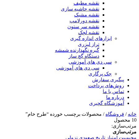
نقشه مطیف
نقشه حاشیه سازی
نقشه مشبک
نقشه دورلامپ
نقشه سر ستون
نقشه لچک
ابزارهای اندازه گیری
تراز لیزری
گیره نگهدارنده شمشه
دستگاه گچ ساز
سی دی های آموزشی
سی دی های آموزشی
جک پرگاری
پیگیری سفارش
روش‌های پرداخت
تماس با ما
درباره ما
آموزشگاه گچبری
خانه
/
فروشگاه
/ محصولات برچسب خورده “طرح خام”
10 محصول
مرتب‌سازی:
مرتب‌سازی
محبوبیت
امتیاز
تاریخ
صعودی
نزولی