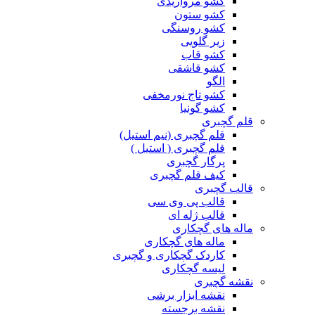
کشو مرواریدی
کشو ستون
کشو روسنگی
زیر گلویی
کشو قاب
کشو قاشقی
الگو
کشو تاج نورمخفی
کشو گونیا
قلم گچبری
قلم گچبری (نیم استیل)
قلم گچبری ( استیل )
پرگار گچبری
کیف قلم گچبری
قالب گچبری
قالب پی وی سی
قالب ژله ای
ماله های گچکاری
ماله های گچکاری
کاردک گچکاری و گچبری
لیسه گچکاری
نقشه گچبری
نقشه ابزار برشی
نقشه برجسته