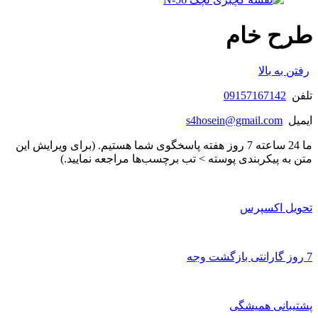
طرح خام
رفتن به بالا
تلفن
09157167142
ایمیل
s4hosein@gmail.com
ما 24 ساعته 7 روز هفته پاسخگوی شما هستیم. (برای ویرایش این
متن به پیکربندی پوسته > تب برچسب‌ها مراجعه نمایید.)
تحویل اکسپرس
7 روز گارانتی بازگشت وجه
پشتیبانی همیشگی