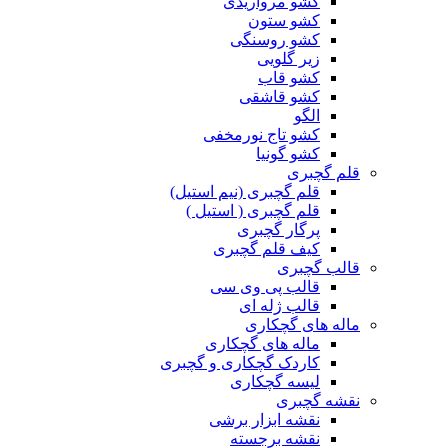
کشو مرواریدی
کشو ستون
کشو روسنگی
زیر گلویی
کشو قاب
کشو قاشقی
الگو
کشو تاج نورمخفی
کشو گونیا
قلم گچبری
قلم گچبری (نیم استیل)
قلم گچبری ( استیل )
پرگار گچبری
کیف قلم گچبری
قالب گچبری
قالب پی وی سی
قالب ژله ای
ماله های گچکاری
ماله های گچکاری
کاردک گچکاری و گچبری
لیسه گچکاری
نقشه گچبری
نقشه ابزار برشی
نقشه برجسته