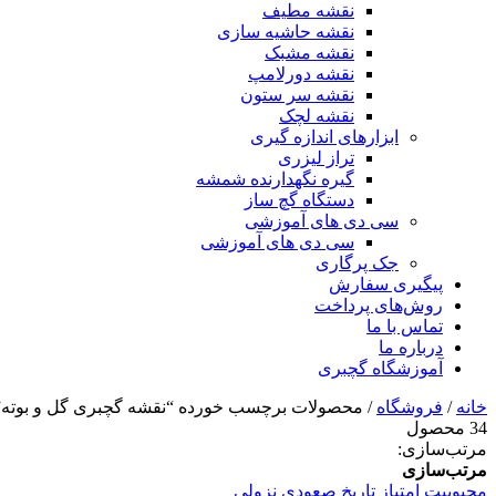
نقشه مطیف
نقشه حاشیه سازی
نقشه مشبک
نقشه دورلامپ
نقشه سر ستون
نقشه لچک
ابزارهای اندازه گیری
تراز لیزری
گیره نگهدارنده شمشه
دستگاه گچ ساز
سی دی های آموزشی
سی دی های آموزشی
جک پرگاری
پیگیری سفارش
روش‌های پرداخت
تماس با ما
درباره ما
آموزشگاه گچبری
خانه
/
فروشگاه
/ محصولات برچسب خورده “نقشه گچبری گل و بوته”
34 محصول
مرتب‌سازی:
مرتب‌سازی
محبوبیت
امتیاز
تاریخ
صعودی
نزولی