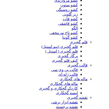
کشو مرواریدی
کشو ستون
کشو روسنگی
زیر گلویی
کشو قاب
کشو قاشقی
الگو
کشو تاج نورمخفی
کشو گونیا
قلم گچبری
قلم گچبری (نیم استیل)
قلم گچبری ( استیل )
پرگار گچبری
کیف قلم گچبری
قالب گچبری
قالب پی وی سی
قالب ژله ای
ماله های گچکاری
ماله های گچکاری
کاردک گچکاری و گچبری
لیسه گچکاری
نقشه گچبری
نقشه ابزار برشی
نقشه برجسته