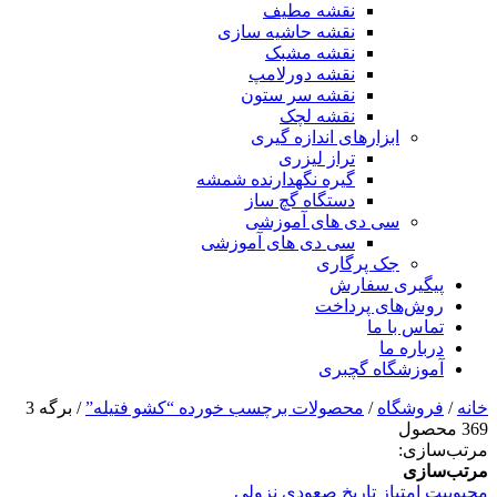
نقشه مطیف
نقشه حاشیه سازی
نقشه مشبک
نقشه دورلامپ
نقشه سر ستون
نقشه لچک
ابزارهای اندازه گیری
تراز لیزری
گیره نگهدارنده شمشه
دستگاه گچ ساز
سی دی های آموزشی
سی دی های آموزشی
جک پرگاری
پیگیری سفارش
روش‌های پرداخت
تماس با ما
درباره ما
آموزشگاه گچبری
خانه
/
فروشگاه
/
محصولات برچسب خورده “کشو فتیله”
/ برگه 3
369 محصول
مرتب‌سازی:
مرتب‌سازی
محبوبیت
امتیاز
تاریخ
صعودی
نزولی