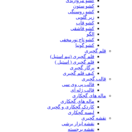
کشو مرواریدی
کشو ستون
کشو روسنگی
زیر گلویی
کشو قاب
کشو قاشقی
الگو
کشو تاج نورمخفی
کشو گونیا
قلم گچبری
قلم گچبری (نیم استیل)
قلم گچبری ( استیل )
پرگار گچبری
کیف قلم گچبری
قالب گچبری
قالب پی وی سی
قالب ژله ای
ماله های گچکاری
ماله های گچکاری
کاردک گچکاری و گچبری
لیسه گچکاری
نقشه گچبری
نقشه ابزار برشی
نقشه برجسته