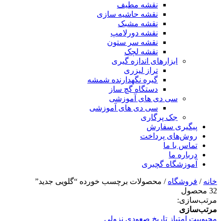
نقشه مطیف
نقشه حاشیه سازی
نقشه مشبک
نقشه دورلامپ
نقشه سر ستون
نقشه لچک
ابزارهای اندازه گیری
تراز لیزری
گیره نگهدارنده شمشه
دستگاه گچ ساز
سی دی های آموزشی
سی دی های آموزشی
جک پرگاری
پیگیری سفارش
روش‌های پرداخت
تماس با ما
درباره ما
آموزشگاه گچبری
خانه
/
فروشگاه
/ محصولات برچسب خورده “گلویی جدید”
32 محصول
مرتب‌سازی:
مرتب‌سازی
محبوبیت
امتیاز
تاریخ
صعودی
نزولی