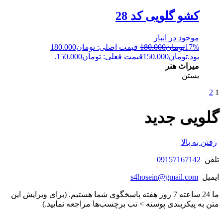
کشو گلویی کد 28
موجود در انبار
17%
تومان
180.000
قیمت اصلی: تومان180.000
بود.
تومان
150.000
قیمت فعلی: تومان150.000.
میراث هنر
بستن
2
1
گلویی جدید
رفتن به بالا
تلفن
09157167142
ایمیل
s4hosein@gmail.com
ما 24 ساعته 7 روز هفته پاسخگوی شما هستیم. (برای ویرایش این
متن به پیکربندی پوسته > تب برچسب‌ها مراجعه نمایید.)