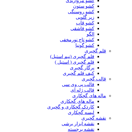
کشو مرواریدی
کشو ستون
کشو روسنگی
زیر گلویی
کشو قاب
کشو قاشقی
الگو
کشو تاج نورمخفی
کشو گونیا
قلم گچبری
قلم گچبری (نیم استیل)
قلم گچبری ( استیل )
پرگار گچبری
کیف قلم گچبری
قالب گچبری
قالب پی وی سی
قالب ژله ای
ماله های گچکاری
ماله های گچکاری
کاردک گچکاری و گچبری
لیسه گچکاری
نقشه گچبری
نقشه ابزار برشی
نقشه برجسته