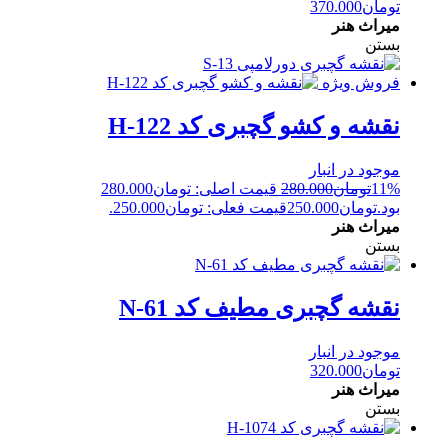
تومان
370.000
میراث هنر
بستن
فروش ویژه
نقشه و کشو گچبری کد H-122
موجود در انبار
11%
تومان
280.000
قیمت اصلی: تومان280.000
بود.
تومان
250.000
قیمت فعلی: تومان250.000.
میراث هنر
بستن
نقشه گچبری مطیف کد N-61
موجود در انبار
تومان
320.000
میراث هنر
بستن