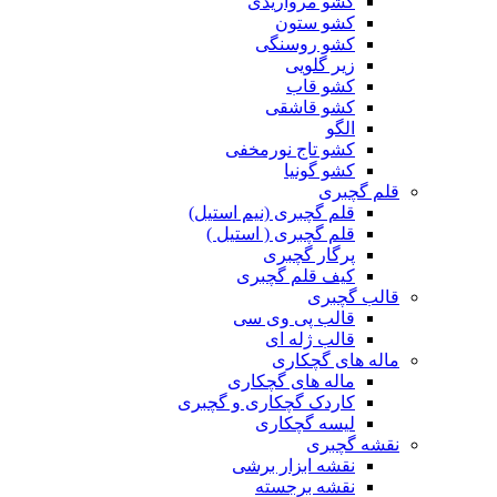
کشو مرواریدی
کشو ستون
کشو روسنگی
زیر گلویی
کشو قاب
کشو قاشقی
الگو
کشو تاج نورمخفی
کشو گونیا
قلم گچبری
قلم گچبری (نیم استیل)
قلم گچبری ( استیل )
پرگار گچبری
کیف قلم گچبری
قالب گچبری
قالب پی وی سی
قالب ژله ای
ماله های گچکاری
ماله های گچکاری
کاردک گچکاری و گچبری
لیسه گچکاری
نقشه گچبری
نقشه ابزار برشی
نقشه برجسته