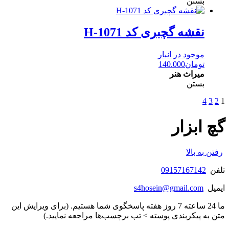
بستن
نقشه گچبری کد H-1071
موجود در انبار
تومان
140.000
میراث هنر
بستن
4
3
2
1
گچ ابزار
رفتن به بالا
تلفن
09157167142
ایمیل
s4hosein@gmail.com
ما 24 ساعته 7 روز هفته پاسخگوی شما هستیم. (برای ویرایش این
متن به پیکربندی پوسته > تب برچسب‌ها مراجعه نمایید.)