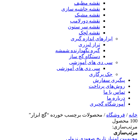
نقشه مطیف
نقشه حاشیه سازی
نقشه مشبک
نقشه دورلامپ
نقشه سر ستون
نقشه لچک
ابزارهای اندازه گیری
تراز لیزری
گیره نگهدارنده شمشه
دستگاه گچ ساز
سی دی های آموزشی
سی دی های آموزشی
جک پرگاری
پیگیری سفارش
روش‌های پرداخت
تماس با ما
درباره ما
آموزشگاه گچبری
خانه
/
فروشگاه
/ محصولات برچسب خورده “گچ ابزار”
100 محصول
مرتب‌سازی:
مرتب‌سازی
محبوبیت
امتیاز
تاریخ
صعودی
نزولی