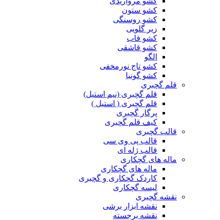
کشو مرواریدی
کشو ستون
کشو روسنگی
زیر گلویی
کشو قاب
کشو قاشقی
الگو
کشو تاج نورمخفی
کشو گونیا
قلم گچبری
قلم گچبری (نیم استیل)
قلم گچبری ( استیل )
پرگار گچبری
کیف قلم گچبری
قالب گچبری
قالب پی وی سی
قالب ژله ای
ماله های گچکاری
ماله های گچکاری
کاردک گچکاری و گچبری
لیسه گچکاری
نقشه گچبری
نقشه ابزار برشی
نقشه برجسته