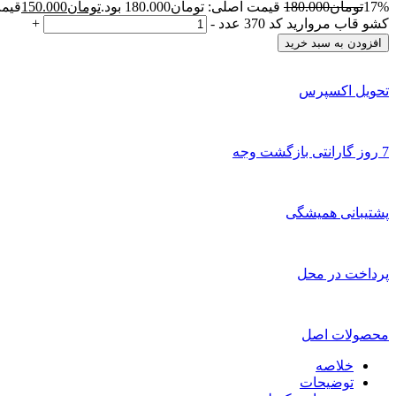
17%
تومان
180.000
قیمت اصلی: تومان180.000 بود.
تومان
150.000
قیمت 
کشو قاب مروارید کد 370 عدد
-
+
افزودن به سبد خرید
تحویل اکسپرس
7 روز گارانتی بازگشت وجه
پشتیبانی همیشگی
پرداخت در محل
محصولات اصل
خلاصه
توضیحات