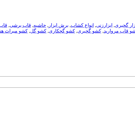
زار گچبری
,
ابزارزنی
,
انواع کشاب
,
برش ابزار
,
حاشیه
,
قاب برشی
,
قاب
و قاب مروارید
,
کشو گچبری
,
کشو گچکاری
,
کشو گل
,
کشو میراث هن