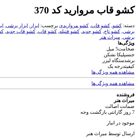
کشو قاب مروارید کد 370
دسته:
کشو
,
کشو قاب
,
کشو مرواریدی
برچسب:
ابزار
,
ابزار برشی
,
اب
برشی
,
کشو تاج
,
کشو جدید
,
کشو فتیله
,
کشو قاب
,
کشو قاب جدید
,
کش
برشی
,
میراث هنر
ویژگی‌ها
ضخامت
5 میل
جنس
پلیکا نشکن
برش
دستگاه لیزر
کیفیت
درجه یک
مشاهده همه ویژگی‌ها
مشاهده همه ویژگی‌ها
فروشنده
میراث هنر
ضمانت اصالت
7 روز گارانتی بازگشت وجه
موجود در انبار
ارسال توسط میراث هنر