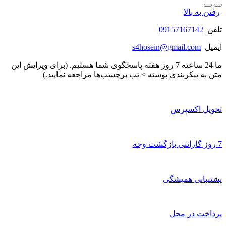
رفتن به بالا
تلفن
09157167142
ایمیل
s4hosein@gmail.com
ما 24 ساعته 7 روز هفته پاسخگوی شما هستیم. (برای ویرایش این
متن به پیکربندی پوسته > تب برچسب‌ها مراجعه نمایید.)
تحویل اکسپرس
7 روز گارانتی بازگشت وجه
پشتیبانی همیشگی
پرداخت در محل