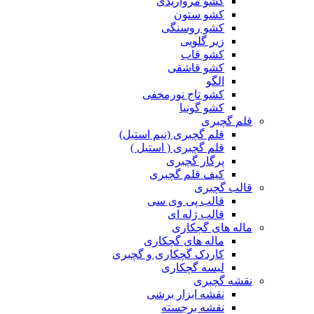
کشو مرواریدی
کشو ستون
کشو روسنگی
زیر گلویی
کشو قاب
کشو قاشقی
الگو
کشو تاج نورمخفی
کشو گونیا
قلم گچبری
قلم گچبری (نیم استیل)
قلم گچبری ( استیل )
پرگار گچبری
کیف قلم گچبری
قالب گچبری
قالب پی وی سی
قالب ژله ای
ماله های گچکاری
ماله های گچکاری
کاردک گچکاری و گچبری
لیسه گچکاری
نقشه گچبری
نقشه ابزار برشی
نقشه برجسته