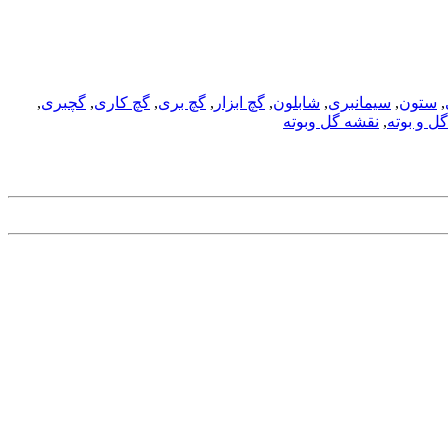
,
ستون
,
سیمانبری
,
شابلون
,
گچ ابزار
,
گچ بری
,
گچ کاری
,
گچبری
,
ل و بوته
,
نقشه گل وبوته