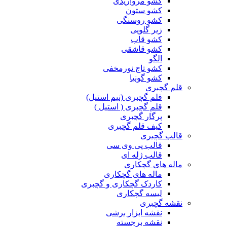
کشو مرواریدی
کشو ستون
کشو روسنگی
زیر گلویی
کشو قاب
کشو قاشقی
الگو
کشو تاج نورمخفی
کشو گونیا
قلم گچبری
قلم گچبری (نیم استیل)
قلم گچبری ( استیل )
پرگار گچبری
کیف قلم گچبری
قالب گچبری
قالب پی وی سی
قالب ژله ای
ماله های گچکاری
ماله های گچکاری
کاردک گچکاری و گچبری
لیسه گچکاری
نقشه گچبری
نقشه ابزار برشی
نقشه برجسته