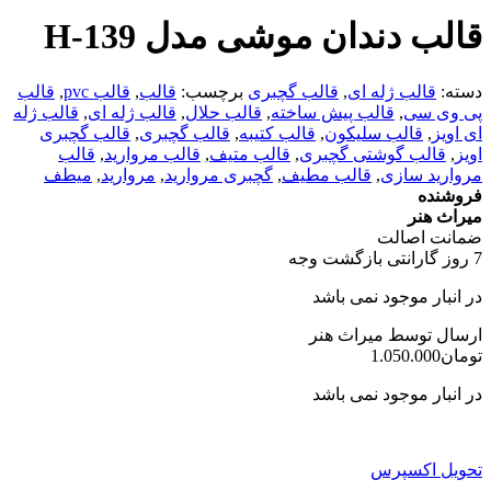
قالب دندان موشی مدل H-139
دسته:
قالب ژله ای
,
قالب گچبری
برچسب:
قالب
,
قالب pvc
,
قالب
پی وی سی
,
قالب پیش ساخته
,
قالب حلال
,
قالب ژله ای
,
قالب ژله
ای اویز
,
قالب سلیکون
,
قالب کتیبه
,
قالب گچبری
,
قالب گچبری
اویز
,
قالب گوشتی گچبری
,
قالب متیف
,
قالب مروارید
,
قالب
مروارید سازی
,
قالب مطیف
,
گچبری مروارید
,
مروارید
,
میطف
فروشنده
میراث هنر
ضمانت اصالت
7 روز گارانتی بازگشت وجه
در انبار موجود نمی باشد
ارسال توسط میراث هنر
تومان
1.050.000
در انبار موجود نمی باشد
تحویل اکسپرس