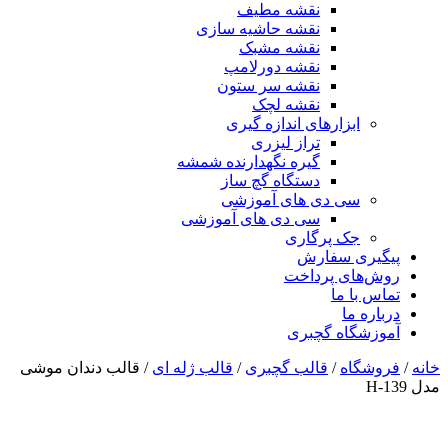
نقشه مطیف
نقشه حاشیه سازی
نقشه مشبک
نقشه دورلامپ
نقشه سر ستون
نقشه لچک
ابزارهای اندازه گیری
تراز لیزری
گیره نگهدارنده شمشه
دستگاه گچ ساز
سی دی های آموزشی
سی دی های آموزشی
جک پرگاری
پیگیری سفارش
روش‌های پرداخت
تماس با ما
درباره ما
آموزشگاه گچبری
خانه
/
فروشگاه
/
قالب گچبری
/
قالب ژله ای
/ قالب دندان موشی
مدل H-139