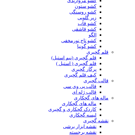
کشو مرواریدی
کشو ستون
کشو روسنگی
زیر گلویی
کشو قاب
کشو قاشقی
الگو
کشو تاج نورمخفی
کشو گونیا
قلم گچبری
قلم گچبری (نیم استیل)
قلم گچبری ( استیل )
پرگار گچبری
کیف قلم گچبری
قالب گچبری
قالب پی وی سی
قالب ژله ای
ماله های گچکاری
ماله های گچکاری
کاردک گچکاری و گچبری
لیسه گچکاری
نقشه گچبری
نقشه ابزار برشی
نقشه برجسته