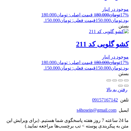
موجود در انبار
17%
تومان
180.000
قیمت اصلی: تومان180.000
بود.
تومان
150.000
قیمت فعلی: تومان150.000.
بستن
کشو گلویی کد 211
موجود در انبار
17%
تومان
180.000
قیمت اصلی: تومان180.000
بود.
تومان
150.000
قیمت فعلی: تومان150.000.
بستن
رفتن به بالا
تلفن
09157167142
ایمیل
s4hosein@gmail.com
ما 24 ساعته 7 روز هفته پاسخگوی شما هستیم. (برای ویرایش این
متن به پیکربندی پوسته > تب برچسب‌ها مراجعه نمایید.)