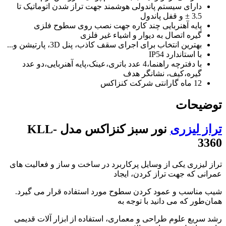
دارای سیستم پاندولی هوشمند جهت تراز شدن اتوماتیک تا
3.5 ± و قفل پاندول
پایه آهنربایی چند کاره جهت نصب روی سطوح فلزی
گیره اتصال به دیوار و اشیاء غیر فلزی
بهترین انتخاب برای اجرای سقف کاذب، پنل 3D، پارتیشن و...
با استاندارد IP54
با دفترچه راهنما،4 عدد باتری،عینک،پایه آهنربایی،دو عدد
گیره،کیف، نشانگر هدف
12 ماه گارانتی شرکت کنزاکس
توضیحات
تراز لیزری
نور سبز کنزاکس مدل KLL-
3360
تراز لیزری یکی از وسایل پرکاربرد در ساخت و ساز و فعالیت های
عمرانی که جهت تراز کردن، ایجاد
شیب مناسب و عمود کردن سطوح مورد استفاده قرار می گیرد.
همان‌طور که می دانید با توجه به
رشد سریع علوم طراحی و معماری، استفاده از ابزار آلات قدیمی