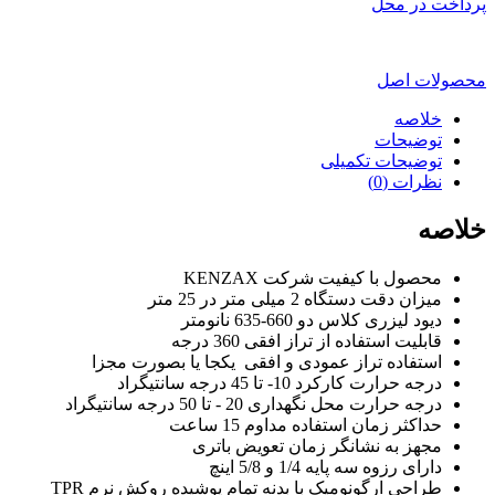
پرداخت در محل
محصولات اصل
خلاصه
توضیحات
توضیحات تکمیلی
نظرات (0)
خلاصه
محصول با کیفیت شرکت KENZAX
میزان دقت دستگاه 2 میلی متر در 25 متر
دیود لیزری کلاس دو 660-635 نانومتر
قابلیت استفاده از تراز افقی 360 درجه
استفاده تراز عمودی و افقی یکجا یا بصورت مجزا
درجه حرارت کارکرد 10- تا 45 درجه سانتیگراد
درجه حرارت محل نگهداری 20 - تا 50 درجه سانتیگراد
حداکثر زمان استفاده مداوم 15 ساعت
مجهز به نشانگر زمان تعویض باتری
دارای رزوه سه پایه 1/4 و 5/8 اینچ
طراحی ارگونومیک با بدنه تمام پوشیده روکش نرم TPR