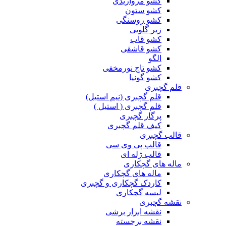
کشو مرواریدی
کشو ستون
کشو روسنگی
زیر گلویی
کشو قاب
کشو قاشقی
الگو
کشو تاج نورمخفی
کشو گونیا
قلم گچبری
قلم گچبری (نیم استیل)
قلم گچبری ( استیل )
پرگار گچبری
کیف قلم گچبری
قالب گچبری
قالب پی وی سی
قالب ژله ای
ماله های گچکاری
ماله های گچکاری
کاردک گچکاری و گچبری
لیسه گچکاری
نقشه گچبری
نقشه ابزار برشی
نقشه برجسته