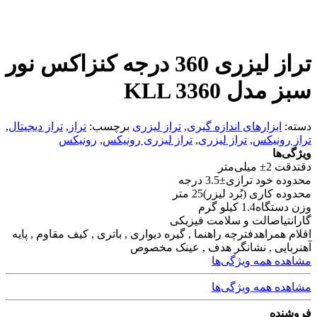
تراز لیزری 360 درجه کنزاکس نور
سبز مدل KLL 3360
دسته:
ابزارهای اندازه گیری
,
تراز لیزری
برچسب:
تراز
,
تراز دیجیتال
,
تراز رونیکس
,
تراز لیزری
,
تراز لیزری رونیکس
,
رونیکس
ویژگی‌ها
دقت
دقت 2± میلی‌متر
محدوده خود ترازی
±3.5 درجه
محدوده کاری (بُرد لیزر)
25 متر
وزن دستگاه
1.4 کیلو گرم
گارانتی
اصالت و سلامت فیزیکی
اقلام همراه
دفترچه راهنما , گیره دیواری , باتری , کیف مقاوم , پایه
آهنربایی , نشانگر هدف , عینک مخصوص
مشاهده همه ویژگی‌ها
مشاهده همه ویژگی‌ها
فروشنده