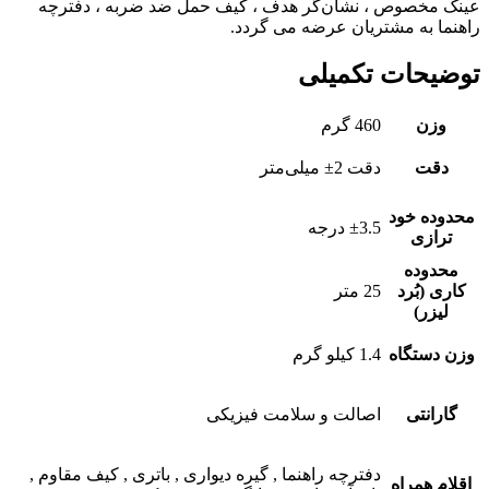
عینک مخصوص ، نشان‌گر هدف ، کیف حمل ضد ضربه ، دفترچه
راهنما به مشتریان عرضه می گردد.
توضیحات تکمیلی
وزن
460 گرم
دقت
دقت 2± میلی‌متر
محدوده خود
±3.5 درجه
ترازی
محدوده
کاری (بُرد
25 متر
لیزر)
وزن دستگاه
1.4 کیلو گرم
گارانتی
اصالت و سلامت فیزیکی
دفترچه راهنما , گیره دیواری , باتری , کیف مقاوم ,
اقلام همراه