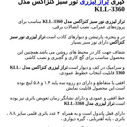
گیری
تراز لیزری
نور سبز کنزاکس مدل
KLL-3360
تراز لیزری نور سبز کنزاکس مدل KLL-3360
مناسب برای
پروژه‌های عمرانی، نصب اتصالات برقی،
در و پنجره، پارتیشن و دیوارهای کاذب است.
تراز لیزری نور سبز
کنزاکس
دارای نور سبز بسیار
شفاف جهت کار در محیط های روشن می باشد.همچنین این
محصول مناسب برای گچ کاری و گچبری و نصب کاشی
و سرامیک در کف و دیوار است.
تراز لیزری کنزاکس مدل KLL-
3360
قابلیت انتخاب خطوط عمودی،
افقی یا متقاطع و دارای دو رزوه‌ سه پایه ۱.۴ و ۵.۸ اینچ بوده
است.این محصول قابلیت نمایش
خط افقی و عمودی و دارای نشانگر زمان تعویض باتری نیز بوده
است.
تراز لیزری مدل KLL-3360
دارای قفل پاندول است و به همراه ۴ عدد باتری قلمی سایز AA ،
باتری ، پایه آهنربایی ، گیره دیواری ،