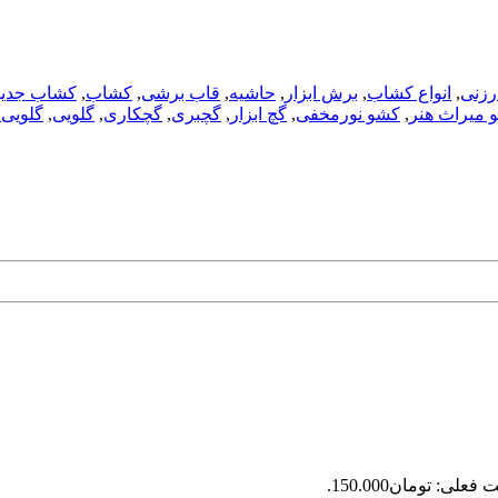
ارزنی
,
انواع کشاب
,
برش ابزار
,
حاشیه
,
قاب برشی
,
کشاب
,
کشاب جدید
 میراث هنر
,
کشو نورمخفی
,
گچ ابزار
,
گچبری
,
گچکاری
,
گلویی
,
گلویی
فعلی: تومان150.000.