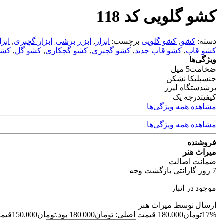
کشو گلویی کد 118
دسته:
کشو
,
کشو گلویی
برچسب:
ابزار
,
ابزار برشی
,
ابزار گچبری
,
ابز
کشو قاب
,
کشو قاب جدید
,
کشو گچبری
,
کشو گچکاری
,
کشو گل
,
کشو
ویژگی‌ها
ضخامت
5 میل
جنس
پلیکا نشکن
برش
دستگاه لیزر
کیفیت
درجه یک
مشاهده همه ویژگی‌ها
مشاهده همه ویژگی‌ها
فروشنده
میراث هنر
ضمانت اصالت
7 روز گارانتی بازگشت وجه
موجود در انبار
ارسال توسط میراث هنر
17%
تومان
180.000
قیمت اصلی: تومان180.000 بود.
تومان
150.000
قیمت 