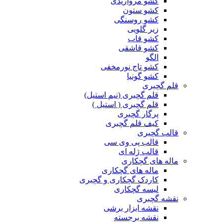
کشو مرواریدی
کشو ستون
کشو روسنگی
زیر گلویی
کشو قاب
کشو قاشقی
الگو
کشو تاج نورمخفی
کشو گونیا
قلم گچبری
قلم گچبری (نیم استیل)
قلم گچبری ( استیل )
پرگار گچبری
کیف قلم گچبری
قالب گچبری
قالب پی وی سی
قالب ژله ای
ماله های گچکاری
ماله های گچکاری
کاردک گچکاری و گچبری
لیسه گچکاری
نقشه گچبری
نقشه ابزار برشی
نقشه برجسته