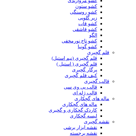
کشو مرواریدی
کشو ستون
کشو روسنگی
زیر گلویی
کشو قاب
کشو قاشقی
الگو
کشو تاج نورمخفی
کشو گونیا
قلم گچبری
قلم گچبری (نیم استیل)
قلم گچبری ( استیل )
پرگار گچبری
کیف قلم گچبری
قالب گچبری
قالب پی وی سی
قالب ژله ای
ماله های گچکاری
ماله های گچکاری
کاردک گچکاری و گچبری
لیسه گچکاری
نقشه گچبری
نقشه ابزار برشی
نقشه برجسته