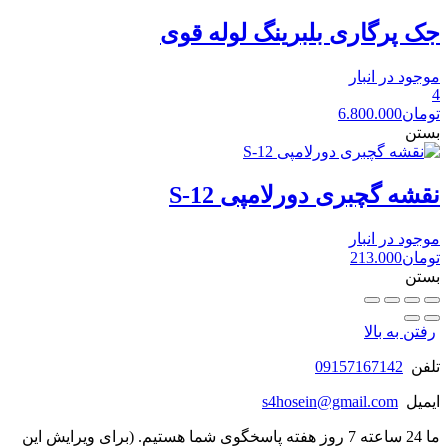
جک پرگاری بلبرینگ لوله قوی
موجود در انبار
4
تومان
6.800.000
بستن
نقشه گچبری دورلامپی S-12
موجود در انبار
تومان
213.000
بستن
رفتن به بالا
تلفن
09157167142
ایمیل
s4hosein@gmail.com
ما 24 ساعته 7 روز هفته پاسخگوی شما هستیم. (برای ویرایش این