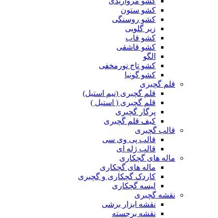
کشو مرواریدی
کشو ستون
کشو روسنگی
زیر گلویی
کشو قاب
کشو قاشقی
الگو
کشو تاج نورمخفی
کشو گونیا
قلم گچبری
قلم گچبری (نیم استیل)
قلم گچبری ( استیل )
پرگار گچبری
کیف قلم گچبری
قالب گچبری
قالب پی وی سی
قالب ژله ای
ماله های گچکاری
ماله های گچکاری
کاردک گچکاری و گچبری
لیسه گچکاری
نقشه گچبری
نقشه ابزار برشی
نقشه برجسته