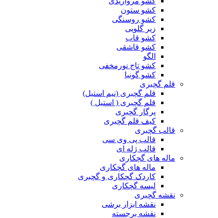
کشو مرواریدی
کشو ستون
کشو روسنگی
زیر گلویی
کشو قاب
کشو قاشقی
الگو
کشو تاج نورمخفی
کشو گونیا
قلم گچبری
قلم گچبری (نیم استیل)
قلم گچبری ( استیل )
پرگار گچبری
کیف قلم گچبری
قالب گچبری
قالب پی وی سی
قالب ژله ای
ماله های گچکاری
ماله های گچکاری
کاردک گچکاری و گچبری
لیسه گچکاری
نقشه گچبری
نقشه ابزار برشی
نقشه برجسته