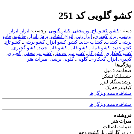
کشو گلویی کد 251
دسته:
کشو
,
کشو تاج نورمخفی
,
کشو گلویی
برچسب:
ابزار
,
ابزار
برشی
,
ابزار گچبری
,
ابزارزنی
,
انواع کشاب
,
برش ابزار
,
حاشیه
,
قاب
برشی
,
کشاب
,
کشاب جدید
,
کشو
,
کشو ابزار
,
کشو برشی
,
کشو تاج
,
کشو جدید
,
کشو فتیله
,
کشو قاب
,
کشو قاب جدید
,
کشو گچبری
,
کشو گچکاری
,
کشو گل
,
کشو میراث هنر
,
کشو نورمخفی
,
گچبری
,
گچبری ابزار
,
گچکاری
,
گلویی
,
گلویی برشی
,
میراث هنر
ویژگی‌ها
ضخامت
5 میل
جنس
پلیکا نشکن
برش
دستگاه لیزر
کیفیت
درجه یک
مشاهده همه ویژگی‌ها
مشاهده همه ویژگی‌ها
فروشنده
میراث هنر
ضمانت اصالت
7 روز گارانتی بازگشت وجه