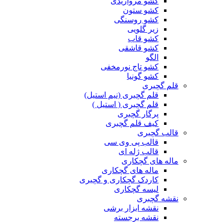
کشو مرواریدی
کشو ستون
کشو روسنگی
زیر گلویی
کشو قاب
کشو قاشقی
الگو
کشو تاج نورمخفی
کشو گونیا
قلم گچبری
قلم گچبری (نیم استیل)
قلم گچبری ( استیل )
پرگار گچبری
کیف قلم گچبری
قالب گچبری
قالب پی وی سی
قالب ژله ای
ماله های گچکاری
ماله های گچکاری
کاردک گچکاری و گچبری
لیسه گچکاری
نقشه گچبری
نقشه ابزار برشی
نقشه برجسته