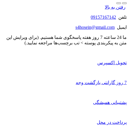
رفتن به بالا
تلفن
09157167142
ایمیل
s4hosein@gmail.com
ما 24 ساعته 7 روز هفته پاسخگوی شما هستیم. (برای ویرایش این
متن به پیکربندی پوسته > تب برچسب‌ها مراجعه نمایید.)
تحویل اکسپرس
7 روز گارانتی بازگشت وجه
پشتیبانی همیشگی
پرداخت در محل