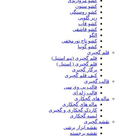
کشو مرواریدی
کشو ستون
کشو روسنگی
زیر گلویی
کشو قاب
کشو قاشقی
الگو
کشو تاج نورمخفی
کشو گونیا
قلم گچبری
قلم گچبری (نیم استیل)
قلم گچبری ( استیل )
پرگار گچبری
کیف قلم گچبری
قالب گچبری
قالب پی وی سی
قالب ژله ای
ماله های گچکاری
ماله های گچکاری
کاردک گچکاری و گچبری
لیسه گچکاری
نقشه گچبری
نقشه ابزار برشی
نقشه برجسته