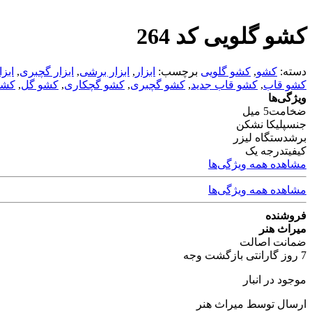
کشو گلویی کد 264
دسته:
کشو
,
کشو گلویی
برچسب:
ابزار
,
ابزار برشی
,
ابزار گچبری
,
ابز
کشو قاب
,
کشو قاب جدید
,
کشو گچبری
,
کشو گچکاری
,
کشو گل
,
کشو
ویژگی‌ها
ضخامت
5 میل
جنس
پلیکا نشکن
برش
دستگاه لیزر
کیفیت
درجه یک
مشاهده همه ویژگی‌ها
مشاهده همه ویژگی‌ها
فروشنده
میراث هنر
ضمانت اصالت
7 روز گارانتی بازگشت وجه
موجود در انبار
ارسال توسط میراث هنر