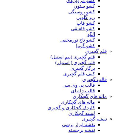
کشو مرواریدی
کشو ستون
کشو روسنگی
زیر گلویی
کشو قاب
کشو قاشقی
الگو
کشو تاج نورمخفی
کشو گونیا
قلم گچبری
قلم گچبری (نیم استیل)
قلم گچبری ( استیل )
پرگار گچبری
کیف قلم گچبری
قالب گچبری
قالب پی وی سی
قالب ژله ای
ماله های گچکاری
ماله های گچکاری
کاردک گچکاری و گچبری
لیسه گچکاری
نقشه گچبری
نقشه ابزار برشی
نقشه برجسته