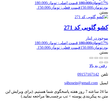
17%
تومان
180.000
قیمت اصلی: تومان180.000
بود.
تومان
150.000
قیمت فعلی: تومان150.000.
بستن
کشو گلویی کد 271
موجود در انبار
17%
تومان
180.000
قیمت اصلی: تومان180.000
بود.
تومان
150.000
قیمت فعلی: تومان150.000.
بستن
رفتن به بالا
تلفن
09157167142
ایمیل
s4hosein@gmail.com
ما 24 ساعته 7 روز هفته پاسخگوی شما هستیم. (برای ویرایش این
متن به پیکربندی پوسته > تب برچسب‌ها مراجعه نمایید.)