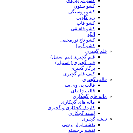
کشو مرواریدی
کشو ستون
کشو روسنگی
زیر گلویی
کشو قاب
کشو قاشقی
الگو
کشو تاج نورمخفی
کشو گونیا
قلم گچبری
قلم گچبری (نیم استیل)
قلم گچبری ( استیل )
پرگار گچبری
کیف قلم گچبری
قالب گچبری
قالب پی وی سی
قالب ژله ای
ماله های گچکاری
ماله های گچکاری
کاردک گچکاری و گچبری
لیسه گچکاری
نقشه گچبری
نقشه ابزار برشی
نقشه برجسته