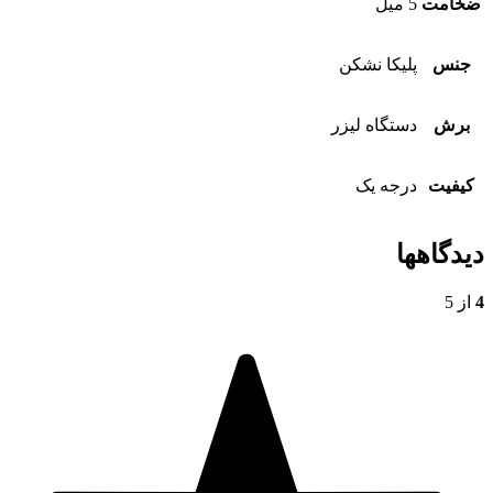
ضخامت
5 میل
جنس
پلیکا نشکن
برش
دستگاه لیزر
کیفیت
درجه یک
دیدگاهها
4
از 5