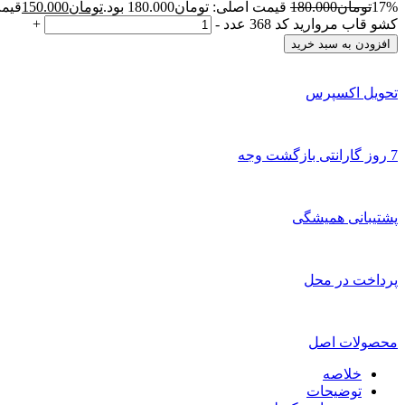
17%
تومان
180.000
قیمت اصلی: تومان180.000 بود.
تومان
150.000
قیمت 
کشو قاب مروارید کد 368 عدد
-
+
افزودن به سبد خرید
تحویل اکسپرس
7 روز گارانتی بازگشت وجه
پشتیبانی همیشگی
پرداخت در محل
محصولات اصل
خلاصه
توضیحات