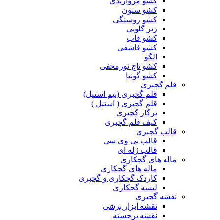
کشو مرواریدی
کشو ستون
کشو روسنگی
زیر گلویی
کشو قاب
کشو قاشقی
الگو
کشو تاج نورمخفی
کشو گونیا
قلم گچبری
قلم گچبری (نیم استیل)
قلم گچبری ( استیل )
پرگار گچبری
کیف قلم گچبری
قالب گچبری
قالب پی وی سی
قالب ژله ای
ماله های گچکاری
ماله های گچکاری
کاردک گچکاری و گچبری
لیسه گچکاری
نقشه گچبری
نقشه ابزار برشی
نقشه برجسته