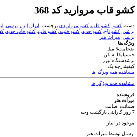
کشو قاب مروارید کد 368
دسته:
کشو
,
کشو قاب
,
کشو مرواریدی
برچسب:
ابزار
,
ابزار برشی
,
اب
برشی
,
کشو تاج
,
کشو جدید
,
کشو فتیله
,
کشو قاب
,
کشو قاب جدید
,
کش
برشی
,
میراث هنر
ویژگی‌ها
ضخامت
5 میل
جنس
پلیکا نشکن
برش
دستگاه لیزر
کیفیت
درجه یک
مشاهده همه ویژگی‌ها
مشاهده همه ویژگی‌ها
فروشنده
میراث هنر
ضمانت اصالت
7 روز گارانتی بازگشت وجه
موجود در انبار
ارسال توسط میراث هنر