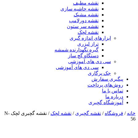
نقشه مطیف
نقشه حاشیه سازی
نقشه مشبک
نقشه دورلامپ
نقشه سر ستون
نقشه لچک
ابزارهای اندازه گیری
تراز لیزری
گیره نگهدارنده شمشه
دستگاه گچ ساز
سی دی های آموزشی
سی دی های آموزشی
جک پرگاری
پیگیری سفارش
روش‌های پرداخت
تماس با ما
درباره ما
آموزشگاه گچبری
خانه
/
فروشگاه
/
نقشه گچبری
/
نقشه لچک
/ نقشه گچبری لچک N-
56