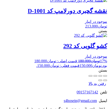
نقشه گچبری دورلامپ کد D-1001
موجود در انبار
تومان
213.000
بستن
کشو گلویی کد 292
موجود در انبار
17%
تومان
180.000
قیمت اصلی: تومان180.000
بود.
تومان
150.000
قیمت فعلی: تومان150.000.
بستن
رفتن به بالا
تلفن
09157167142
ایمیل
s4hosein@gmail.com