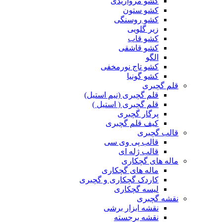
کشو مرواریدی
کشو ستون
کشو روسنگی
زیر گلویی
کشو قاب
کشو قاشقی
الگو
کشو تاج نورمخفی
کشو گونیا
قلم گچبری
قلم گچبری (نیم استیل)
قلم گچبری ( استیل )
پرگار گچبری
کیف قلم گچبری
قالب گچبری
قالب پی وی سی
قالب ژله ای
ماله های گچکاری
ماله های گچکاری
کاردک گچکاری و گچبری
لیسه گچکاری
نقشه گچبری
نقشه ابزار برشی
نقشه برجسته