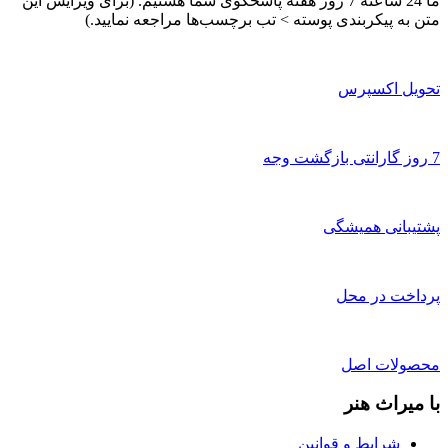
ما 24 ساعته 7 روز هفته پاسخگوی شما هستیم. (برای ویرایش این
متن به پیکربندی پوسته > تب برچسب‌ها مراجعه نمایید.)
تحویل اکسپرس
7 روز گارانتی بازگشت وجه
پشتیبانی همیشگی
پرداخت در محل
محصولات اصل
با میراث هنر
شرایط و قوانین