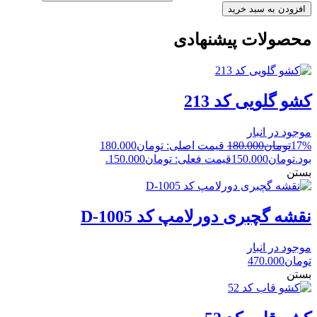
افزودن به سبد خرید
محصولات پیشنهادی
کشو گلویی کد 213
موجود در انبار
17%
تومان
180.000
قیمت اصلی: تومان180.000
بود.
تومان
150.000
قیمت فعلی: تومان150.000.
بستن
نقشه گچبری دورلامپ کد D-1005
موجود در انبار
تومان
470.000
بستن