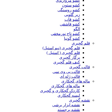
کشو مرواریدی
کشو ستون
کشو روسنگی
زیر گلویی
کشو قاب
کشو قاشقی
الگو
کشو تاج نورمخفی
کشو گونیا
قلم گچبری
قلم گچبری (نیم استیل)
قلم گچبری ( استیل )
پرگار گچبری
کیف قلم گچبری
قالب گچبری
قالب پی وی سی
قالب ژله ای
ماله های گچکاری
ماله های گچکاری
کاردک گچکاری و گچبری
لیسه گچکاری
نقشه گچبری
نقشه ابزار برشی
نقشه برجسته