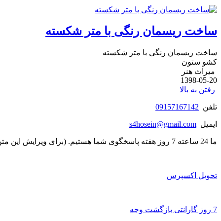
ساخت ریسمان رنگی با متر شکسته
ساخت ریسمان رنگی با متر شکسته
کشو ستون
میراث هنر
1398-05-20
رفتن به بالا
تلفن
09157167142
ایمیل
s4hosein@gmail.com
ما 24 ساعته 7 روز هفته پاسخگوی شما هستیم. (برای ویرایش این متن به پیکربندی پوسته > تب برچسب‌ها مراجعه نمایید.)
تحویل اکسپرس
7 روز گارانتی بازگشت وجه