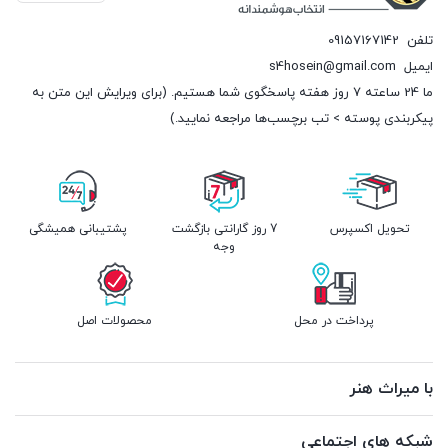
تلفن
09157167142
ایمیل
s4hosein@gmail.com
ما 24 ساعته 7 روز هفته پاسخگوی شما هستیم. (برای ویرایش این متن به
پیکربندی پوسته > تب برچسب‌ها مراجعه نمایید.)
تحویل اکسپرس
7 روز گارانتی بازگشت
پشتیبانی همیشگی
وجه
پرداخت در محل
محصولات اصل
با میراث هنر
شبکه های اجتماعی