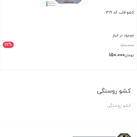
کشو قاب کد 319
موجود در انبار
17%
قیمت
180.000
اصلی:
150.000
تومان
تومان180.000
قیمت
بود.
فعلی:
بستن
تومان150.000.
کشو روسنگی
کشو روسنگی