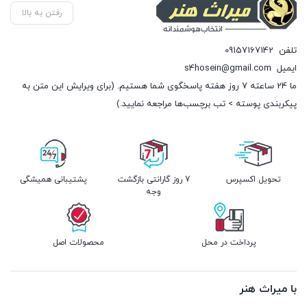
رفتن به بالا
تلفن
09157167142
ایمیل
s4hosein@gmail.com
ما 24 ساعته 7 روز هفته پاسخگوی شما هستیم. (برای ویرایش این متن به
پیکربندی پوسته > تب برچسب‌ها مراجعه نمایید.)
تحویل اکسپرس
7 روز گارانتی بازگشت
پشتیبانی همیشگی
وجه
پرداخت در محل
محصولات اصل
با میراث هنر