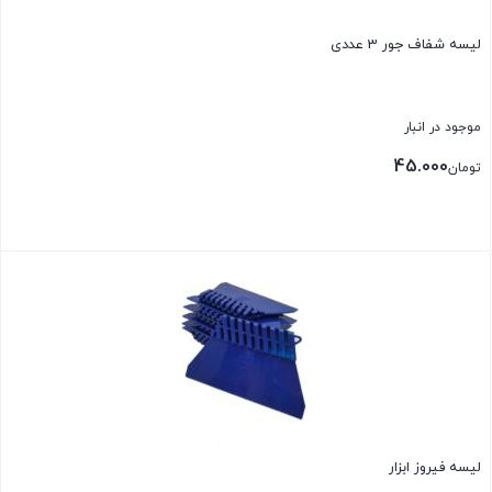
لیسه شفاف جور 3 عددی
موجود در انبار
45.000
تومان
بستن
لیسه فیروز ابزار