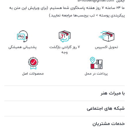
ایمیل
s4hosein@gmail.com
ما 24 ساعته 7 روز هفته پاسخگوی شما هستیم. (برای ویرایش این متن به
پیکربندی پوسته > تب برچسب‌ها مراجعه نمایید.)
تحویل اکسپرس
7 روز گارانتی بازگشت
پشتیبانی همیشگی
وجه
پرداخت در محل
محصولات اصل
با میراث هنر
شبکه های اجتماعی
خدمات مشتریان