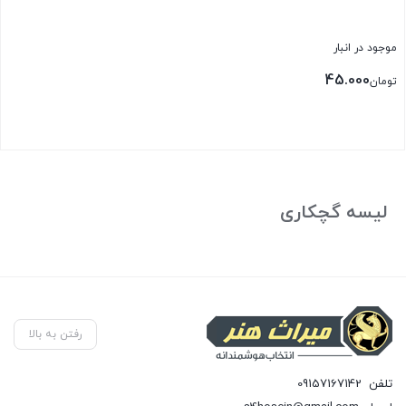
موجود در انبار
45.000
تومان
بستن
لیسه گچکاری
رفتن به بالا
تلفن
09157167142