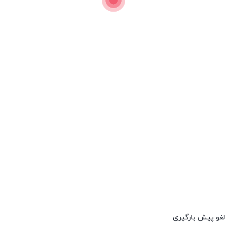
پرگار گچبری
4
موجود در انبار
200.000
تومان
بستن
پرگار گچبری
پرگار گچبری
لغو پیش بارگیری