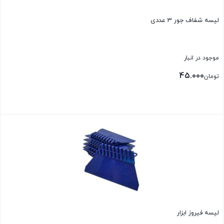
لیسه شفاف جور 3 عددی
موجود در انبار
45.000
تومان
بستن
لیسه فیروز ابزار