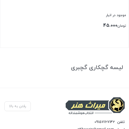
موجود در انبار
45.000
تومان
بستن
لیسه گچکاری گچبری
رفتن به بالا
تلفن
09157167142