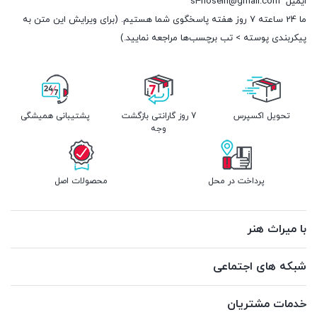
ایمیل
s4hosein@gmail.com
ما 24 ساعته 7 روز هفته پاسخگوی شما هستیم. (برای ویرایش این متن به
پیکربندی پوسته > تب برچسب‌ها مراجعه نمایید.)
تحویل اکسپرس
7 روز گارانتی بازگشت
پشتیبانی همیشگی
وجه
پرداخت در محل
محصولات اصل
با میراث هنر
شبکه های اجتماعی
خدمات مشتریان