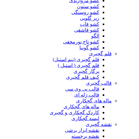
کشو مرواریدی
کشو ستون
کشو روسنگی
زیر گلویی
کشو قاب
کشو قاشقی
الگو
کشو تاج نورمخفی
کشو گونیا
قلم گچبری
قلم گچبری (نیم استیل)
قلم گچبری ( استیل )
پرگار گچبری
کیف قلم گچبری
قالب گچبری
قالب پی وی سی
قالب ژله ای
ماله های گچکاری
ماله های گچکاری
کاردک گچکاری و گچبری
لیسه گچکاری
نقشه گچبری
نقشه ابزار برشی
نقشه برجسته