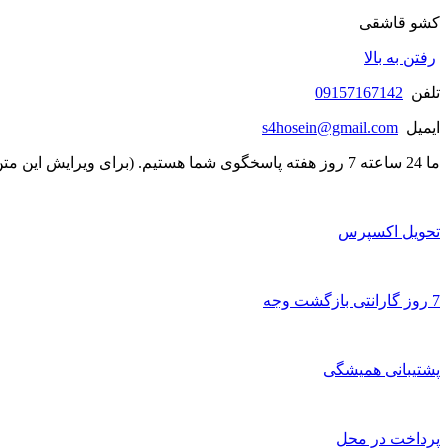
کشو قاشقی
رفتن به بالا
تلفن
09157167142
ایمیل
s4hosein@gmail.com
ما 24 ساعته 7 روز هفته پاسخگوی شما هستیم. (برای ویرایش این متن به پیکربندی پوسته > تب برچسب‌ها مراجعه نمایید.)
تحویل اکسپرس
7 روز گارانتی بازگشت وجه
پشتیبانی همیشگی
پرداخت در محل