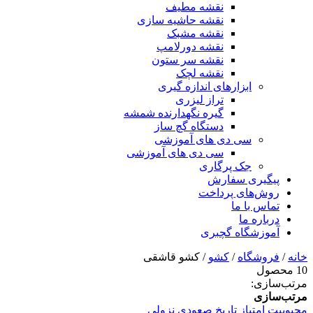
نقشه مطیف
نقشه حاشیه سازی
نقشه مشبک
نقشه دورلامپ
نقشه سر ستون
نقشه لچک
ابزارهای اندازه گیری
تراز لیزری
گیره نگهدارنده شمشه
دستگاه گچ ساز
سی دی های آموزشی
سی دی های آموزشی
جک پرگاری
پیگیری سفارش
روش‌های پرداخت
تماس با ما
درباره ما
آموزشگاه گچبری
خانه
/
فروشگاه
/
کشو
/ کشو قاشقی
10 محصول
مرتب‌سازی:
مرتب‌سازی
محبوبیت
امتیاز
تاریخ
صعودی
نزولی