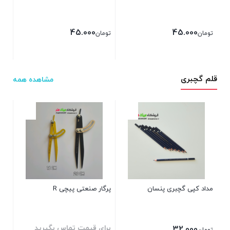
45.000
45.000
تومان
تومان
بستن
بستن
قلم گچبری
مشاهده همه
کیف
توم
بست
مداد کپی گچبری پنسان
پرگار صنعتی پیچی R
برای قیمت تماس بگیرید
32.000