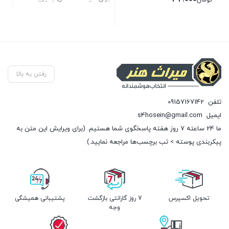
تومان
بستن
بستن
رفتن به بالا
تلفن
09157167142
ایمیل
s4hosein@gmail.com
ما 24 ساعته 7 روز هفته پاسخگوی شما هستیم. (برای ویرایش این متن به
پیکربندی پوسته > تب برچسب‌ها مراجعه نمایید.)
تحویل اکسپرس
7 روز گارانتی بازگشت
پشتیبانی همیشگی
وجه