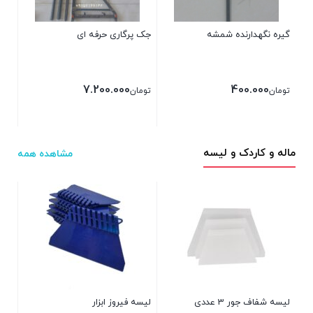
گیره نگهدارنده شمشه
جک پرگاری حرفه ای
7.200.000
400.000
تومان
تومان
ماله و کاردک و لیسه
مشاهده همه
کارد
توم
بست
لیسه شفاف جور 3 عددی
لیسه فیروز ابزار