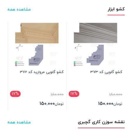
کشو ابزار
مشاهده همه
کشو 
000
توم
بست
کشو گلویی کد 373
کشو گلویی مروارید کد 372
17%
17%
180.000
180.000
150.000
150.000
تومان
تومان
بستن
بستن
نقشه سوزن کاری گچبری
مشاهده همه