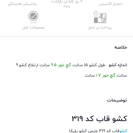
7 روز گارانتی بازگشت
تحویل اکسپرس
پشتیبانی همیشگی
وجه
پرداخت در محل
محصولات اصل
خلاصه
اندازه کشو
: طول کشو 15 سانت
گچ خور 9.5
سانت ارتفاع کشو 9
سانت
گچ خور 1.7
سانت
توضیحات
کشو قاب کد 319
کشو
قاب کد 319 جنس کشو پلیکا