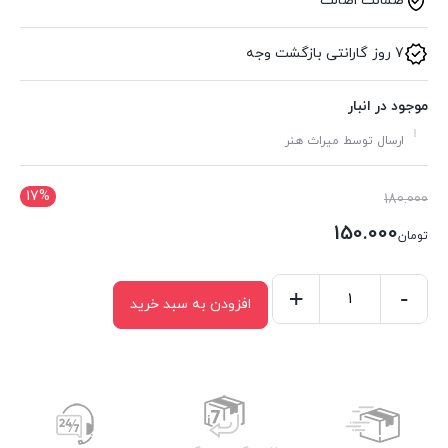
ضمانت اصالت
7 روز گارانتی بازگشت وجه
موجود در انبار
ارسال توسط میراث هنر
17%
قیمت
180.000
اصلی:
150.000
تومان
تومان180.000
قیمت
بود.
فعلی:
-
+
افزودن به سبد خرید
کشو
تومان150.000.
قاب
کد
319
عدد