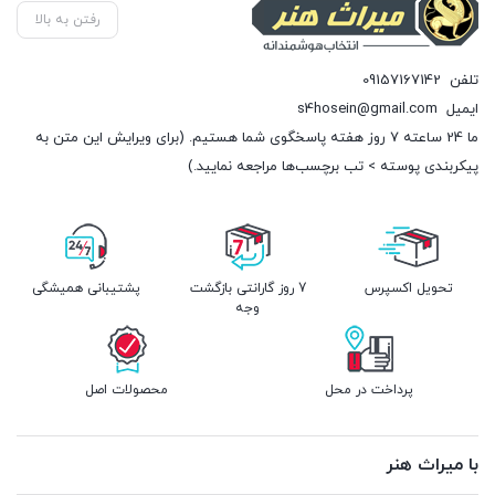
رفتن به بالا
تلفن
09157167142
ایمیل
s4hosein@gmail.com
ما 24 ساعته 7 روز هفته پاسخگوی شما هستیم. (برای ویرایش این متن به
پیکربندی پوسته > تب برچسب‌ها مراجعه نمایید.)
تحویل اکسپرس
7 روز گارانتی بازگشت
پشتیبانی همیشگی
وجه
پرداخت در محل
محصولات اصل
با میراث هنر