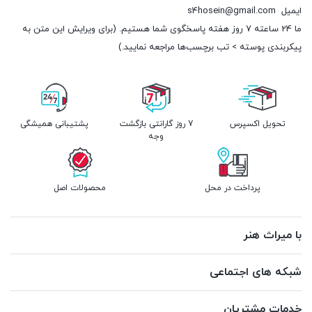
ایمیل
s4hosein@gmail.com
ما 24 ساعته 7 روز هفته پاسخگوی شما هستیم. (برای ویرایش این متن به
پیکربندی پوسته > تب برچسب‌ها مراجعه نمایید.)
تحویل اکسپرس
7 روز گارانتی بازگشت
پشتیبانی همیشگی
وجه
پرداخت در محل
محصولات اصل
با میراث هنر
شبکه های اجتماعی
خدمات مشتریان