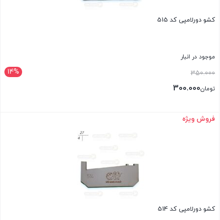
کشو دورلامپی کد 515
موجود در انبار
14%
قیمت
350.000
اصلی:
300.000
تومان
تومان350.000
قیمت
بود.
فعلی:
فروش ویژه
بستن
تومان300.000.
کشو دورلامپی کد 514