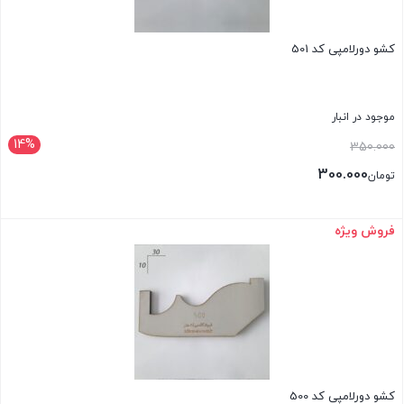
کشو دورلامپی کد 501
موجود در انبار
14%
قیمت
350.000
اصلی:
300.000
تومان
تومان350.000
قیمت
بود.
فعلی:
فروش ویژه
بستن
تومان300.000.
کشو دورلامپی کد 500