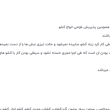
 و همچنین پذیریش طراحی انواع کشو
باشند
طی کار کرد زیاد کشو سابیده نمیشود و حالت تیزی نبش ها را از دست نمیده
دن ان است که طی اجرا مجری خسته نشود و سیقلی بودن کار با کشو های 
 میباشد
 ابزار,دورلامپی, ستون پیچ, ستون گرد,کشاب, کشاب جدید, کشو, کشو ابزار, کشو