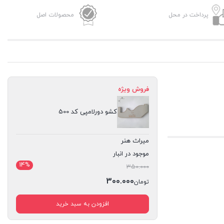
پرداخت در محل
محصولات اصل
فروش ویژه
کشو دورلامپی کد 500
میراث هنر
موجود در انبار
14%
قیمت
350.000
اصلی:
300.000
تومان
تومان350.000
قیمت
افزودن به سبد خرید
بود.
فعلی:
تومان300.000.