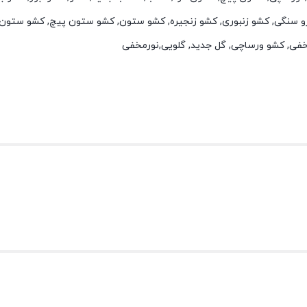
و سنگی, کشو زنبوری, کشو زنجیره, کشو ستون, کشو ستون پیچ, کشو ستون 
خفی, کشو ورساچی, گل جدید, گلویی,نورمخفی