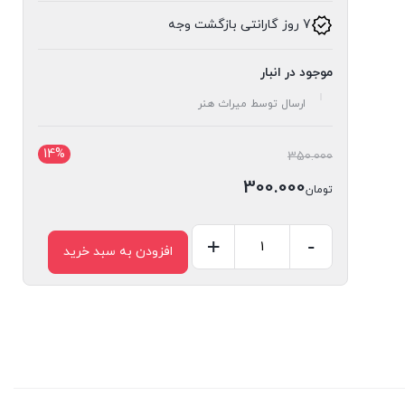
7 روز گارانتی بازگشت وجه
موجود در انبار
ارسال توسط میراث هنر
14%
قیمت
350.000
اصلی:
300.000
تومان
تومان350.000
قیمت
بود.
فعلی:
-
+
افزودن به سبد خرید
کشو
تومان300.000.
دورلامپی
کد
500
عدد