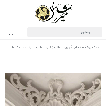
خانه
/
فروشگاه
/
قالب گچبری
/
قالب ژله ای
/ قالب مطیف مدل M-140