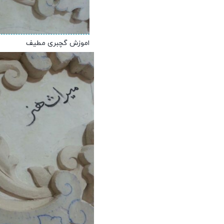
اموزش گچبری مطیف