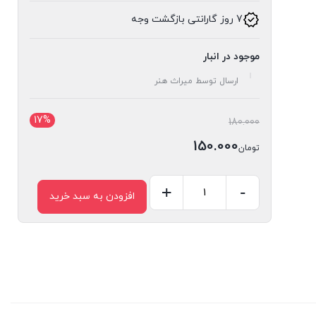
7 روز گارانتی بازگشت وجه
موجود در انبار
ارسال توسط میراث هنر
17%
قیمت
180.000
اصلی:
150.000
تومان
تومان180.000
قیمت
بود.
فعلی:
-
+
افزودن به سبد خرید
کشو
تومان150.000.
گلویی
کد
24
عدد