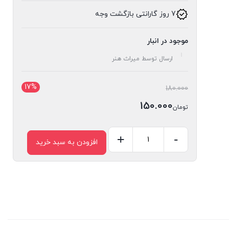
7 روز گارانتی بازگشت وجه
موجود در انبار
ارسال توسط میراث هنر
17%
قیمت
180.000
اصلی:
150.000
تومان
تومان180.000
قیمت
بود.
فعلی:
-
+
افزودن به سبد خرید
کشو
تومان150.000.
گلویی
کد
28
عدد