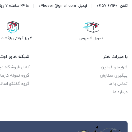
تلفن
09157167142
ایمیل
s4hosein@gmail.com
ما 24 ساعته 7 روز هفته پاسخگوی شما هستیم. (برای ویرایش این متن به پیکربندی پوسته > تب برچسب‌ها مراجعه نمایید.)
تحویل اکسپرس
7 روز گارانتی بازگشت وجه
با میراث هنر
شبکه های اجتم
شرایط و قوانین
کانال فروشگاه می
پیگیری سفارش
گروه نمونه کاره
تماس با ما
گروه گفتگو اساتی
درباره ما