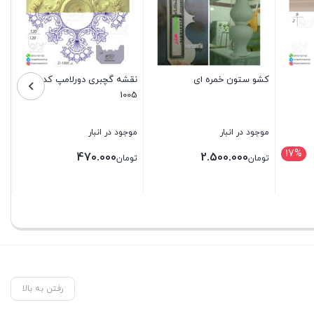
کشو ستون خمره ای
نقشه گچبری دورلامپ کد D-
1005
موجود در انبار
موجود در انبار
17%
470.000
2.500.000
تومان
تومان
بستن
بستن
رفتن به بالا