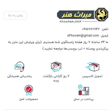
تومان150.000.
تومان150.000.
تومان
رفتن به بالا
تلفن
09157167142
ایمیل
s4hosein@gmail.com
ما 24 ساعته 7 روز هفته پاسخگوی شما هستیم. (برای ویرایش این متن به
پیکربندی پوسته > تب برچسب‌ها مراجعه نمایید.)
تحویل اکسپرس
7 روز گارانتی بازگشت
پشتیبانی همیشگی
وجه
پرداخت در محل
محصولات اصل