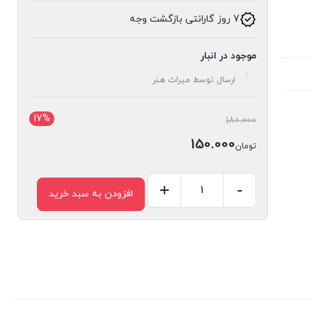
7 روز گارانتی بازگشت وجه
موجود در انبار
ارسال توسط میراث هنر
17%
قیمت
180.000
اصلی:
150.000
تومان
تومان180.000
قیمت
بود.
فعلی:
-
+
افزودن به سبد خرید
کشو
تومان150.000.
قاب
کد
324
عدد