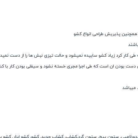
 و همچنین پذیریش طراحی انواع کشو
باشند
 طی کار کرد زیاد کشو سابیده نمیشود و حالت تیزی نبش ها را از دست نمید
ست بودن ان است که طی اجرا مجری خسته نشود و سیقلی بودن کار با کشو
 میباشد
 ابزار,دورلامپی, ستون پیچ, ستون گرد,کشاب, کشاب جدید, کشو, کشو ابزار, کشو