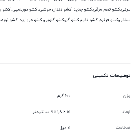
مرغی,کشو تخم مرقی,کشو جدید, کشو دندان موشی, کشو دورلامپی, کشو ر
سقفی,کشو فرفره, کشو قاب, کشو گل,کشو گلویی, کشو مروارید, کشو نورم
توضیحات تکمیلی
وزن
100 گرم
ابعاد
15 × 1,8 × 9 سانتیمتر
ضخامت
5 میل