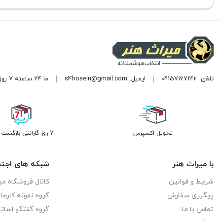
فعلی:
فعلی:
فعلی:
تومان150.000.
تومان150.000.
تومان150.000.
تلفن
09157167142
ایمیل
s4hosein@gmail.com
ما 24 ساعته 7 روز هفته پاسخگوی شما هستیم. (برای ویرایش این متن به پیکربندی پوسته > تب برچسب‌ها مراجعه نمایید.)
تحویل اکسپرس
7 روز گارانتی بازگشت وجه
با میراث هنر
شبکه های اجتم
شرایط و قوانین
کانال فروشگاه می
پیگیری سفارش
گروه نمونه کاره
تماس با ما
گروه گفتگو اساتی