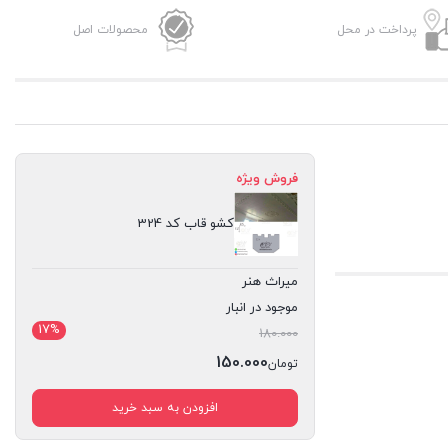
پرداخت در محل
محصولات اصل
فروش ویژه
کشو قاب کد 324
میراث هنر
موجود در انبار
17%
قیمت
180.000
اصلی:
150.000
تومان
تومان180.000
قیمت
افزودن به سبد خرید
بود.
فعلی:
تومان150.000.