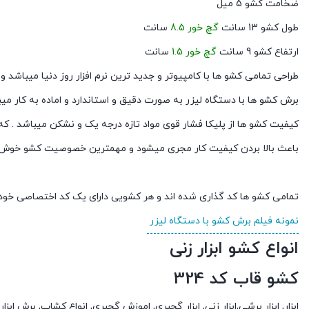
ضخامت کشو 5 میل
طول کشو 13 سانت
گچ خور 8.5
سانت
ارتفاع کشو 9 سانت
گچ خور 1.5
سانت
طراحی تمامی کشو ها با کامپیوتر و جدید ترین نرم افزار روز دنیا میباشد
برش کشو ها با دستگاه لیزر به صورت دقیق و استاندارد و اماده به کار می
کیفیت کشو ها از پلیکا فشار قوی مواد تازه درجه یک و نشکن میباشد . که
باعث بالا بردن کیفیت کار مجری میشود و مهمترین خصوصیت کشو خوش د
تمامی کشو ها کد گذاری شده اند و هر کشویی دارای یک کد اختصاصی خود
نمونه فیلم برش کشو با دستگاه لیزر
انواع کشو ابزار زنی
کشو قاب کد 324
ابزار, ابزار برشی,ابزار زنی, ابزار گچبری, اموزش گچبری, انواع کشاب, برش