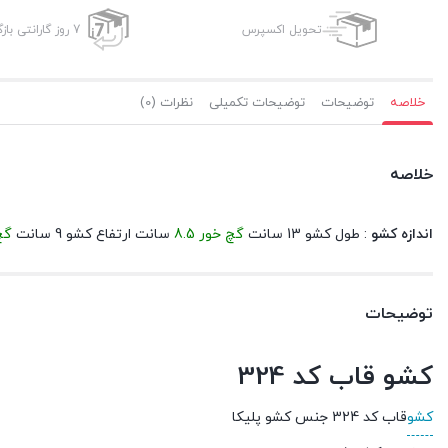
تحویل اکسپرس
7 روز گارانتی بازگشت وجه
خلاصه
توضیحات
توضیحات تکمیلی
نظرات (0)
خلاصه
اندازه کشو
: طول کشو 13 سانت
گچ خور 8.5
سانت ارتفاع کشو 9 سانت
گچ 
توضیحات
کشو قاب کد 324
کشو
قاب کد 324 جنس کشو پلیکا