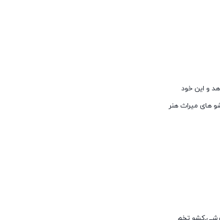
هد و این خود
 های میراث هنر
 برشی,کشو تخم