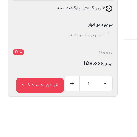
7 روز گارانتی بازگشت وجه
موجود در انبار
ارسال توسط میراث هنر
17%
قیمت
180.000
اصلی:
150.000
تومان
تومان180.000
قیمت
بود.
فعلی:
-
+
افزودن به سبد خرید
کشو
تومان150.000.
قاب
کد
329
عدد