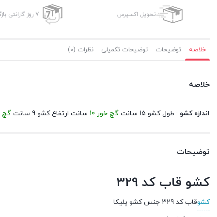
تحویل اکسپرس
7 روز گارانتی بازگشت وجه
خلاصه
توضیحات
توضیحات تکمیلی
نظرات (0)
خلاصه
اندازه کشو
: طول کشو 15 سانت
گچ خور 10
سانت ارتفاع کشو 9 سانت
گچ خو
توضیحات
کشو قاب کد 329
کشو
قاب کد 329 جنس کشو پلیکا