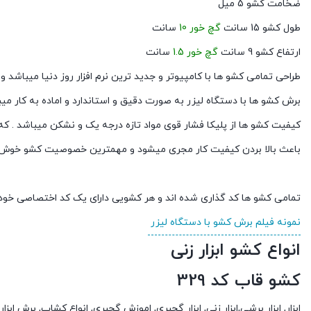
ضخامت کشو 5 میل
طول کشو 15 سانت
گچ خور 10
سانت
ارتفاع کشو 9 سانت
گچ خور 1.5
سانت
طراحی تمامی کشو ها با کامپیوتر و جدید ترین نرم افزار روز دنیا میباشد
برش کشو ها با دستگاه لیزر به صورت دقیق و استاندارد و اماده به کار می
کیفیت کشو ها از پلیکا فشار قوی مواد تازه درجه یک و نشکن میباشد . که
باعث بالا بردن کیفیت کار مجری میشود و مهمترین خصوصیت کشو خوش د
تمامی کشو ها کد گذاری شده اند و هر کشویی دارای یک کد اختصاصی خود
نمونه فیلم برش کشو با دستگاه لیزر
انواع کشو ابزار زنی
کشو قاب کد 329
ابزار, ابزار برشی,ابزار زنی, ابزار گچبری, اموزش گچبری, انواع کشاب, برش