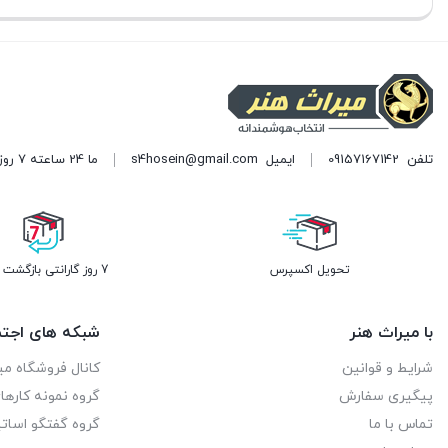
فعلی:
فعلی:
تومان150.000.
تومان150.000.
تلفن
09157167142
ایمیل
s4hosein@gmail.com
ما 24 ساعته 7 روز هفته پاسخگوی شما هستیم. (برای ویرایش این متن به پیکربندی پوسته > تب برچسب‌ها مراجعه نمایید.)
تحویل اکسپرس
7 روز گارانتی بازگشت وجه
با میراث هنر
شبکه های اجتم
شرایط و قوانین
کانال فروشگاه می
پیگیری سفارش
گروه نمونه کاره
تماس با ما
گروه گفتگو اساتی