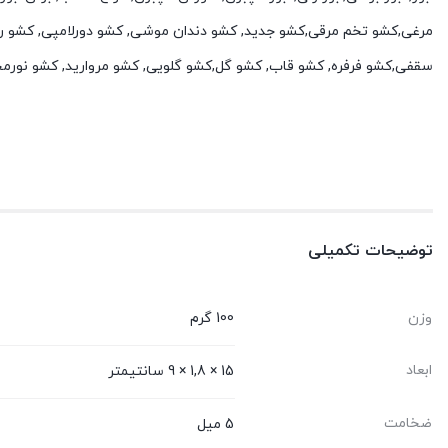
مرغی,کشو تخم مرقی,کشو جدید, کشو دندان موشی, کشو دورلامپی, کشو ر
سقفی,کشو فرفره, کشو قاب, کشو گل,کشو گلویی, کشو مروارید, کشو نورم
توضیحات تکمیلی
وزن
100 گرم
ابعاد
15 × 1,8 × 9 سانتیمتر
ضخامت
5 میل