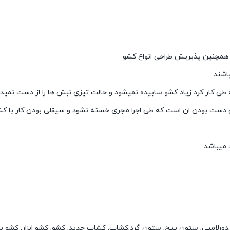
 و همچنین پذیریش طراحی انواع کشو
باشند
 طی کار کرد زیاد کشو سابیده نمیشود و حالت تیزی نبش ها را از دست نمید
ست بودن ان است که طی اجرا مجری خسته نشود و سیقلی بودن کار با کشو
 میباشد
 ابزار,دورلامپی, ستون پیچ, ستون گرد,کشاب, کشاب جدید, کشو, کشو ابزار, کشو