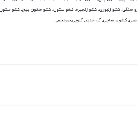
و سنگی, کشو زنبوری, کشو زنجیره, کشو ستون, کشو ستون پیچ, کشو ستون 
خفی, کشو ورساچی, گل جدید, گلویی,نورمخفی