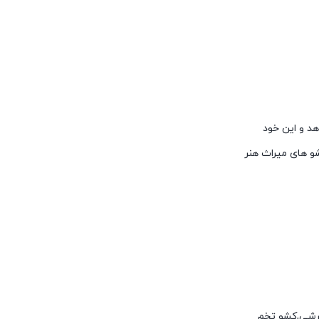
هد و این خود
 های میراث هنر
 برشی,کشو تخم