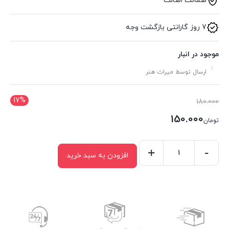
ضمانت اصالت
7 روز گارانتی بازگشت وجه
موجود در انبار
ارسال توسط میراث هنر
17%
قیمت
180.000
اصلی:
150.000
تومان
تومان180.000
قیمت
بود.
فعلی:
-
+
افزودن به سبد خرید
کشو
تومان150.000.
قاب
مروارید
کد
356