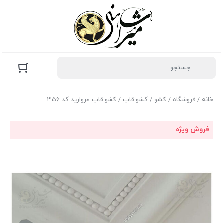
خانه
/
فروشگاه
/
کشو
/
کشو قاب
/ کشو قاب مروارید کد 356
فروش ویژه