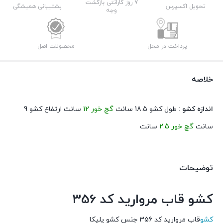
عدد
7 روز گارانتی بازگشت
تحویل اکسپرس
پشتیبانی همیشگی
وجه
پرداخت در محل
محصولات اصل
خلاصه
اندازه کشو
: طول کشو 18.5 سانت
گچ خور 12
سانت ارتفاع کشو 9
سانت
گچ خور 2.5
سانت
توضیحات
کشو قاب مروارید کد 356
کشو
قاب مروارید کد 356 جنس کشو پلیکا