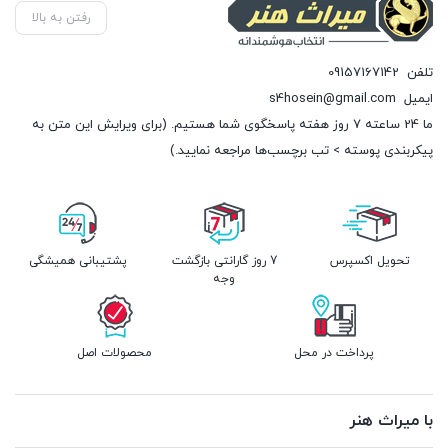
رفتن به بالا
تلفن
09157167142
ایمیل
s4hosein@gmail.com
ما 24 ساعته 7 روز هفته پاسخگوی شما هستیم. (برای ویرایش این متن به
پیکربندی پوسته > تب برچسب‌ها مراجعه نمایید.)
تحویل اکسپرس
7 روز گارانتی بازگشت
پشتیبانی همیشگی
وجه
پرداخت در محل
محصولات اصل
با میراث هنر