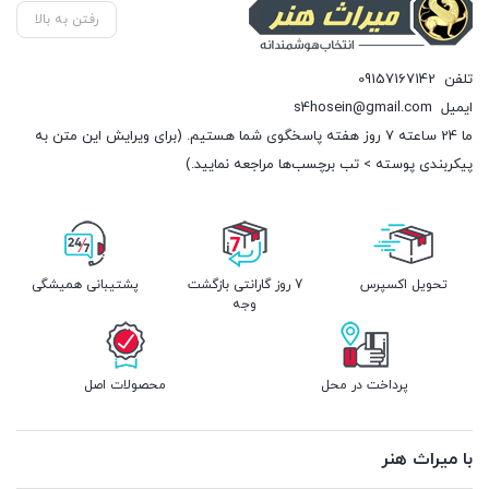
رفتن به بالا
تلفن
09157167142
ایمیل
s4hosein@gmail.com
ما 24 ساعته 7 روز هفته پاسخگوی شما هستیم. (برای ویرایش این متن به
پیکربندی پوسته > تب برچسب‌ها مراجعه نمایید.)
تحویل اکسپرس
7 روز گارانتی بازگشت
پشتیبانی همیشگی
وجه
پرداخت در محل
محصولات اصل
با میراث هنر