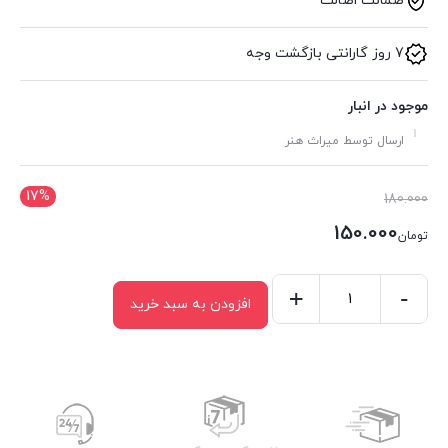
ضمانت اصالت
7 روز گارانتی بازگشت وجه
موجود در انبار
ارسال توسط میراث هنر
17%
قیمت
180.000
اصلی:
150.000
تومان
تومان180.000
قیمت
بود.
فعلی:
-
+
افزودن به سبد خرید
کشو
تومان150.000.
قاب
مروارید
کد
363