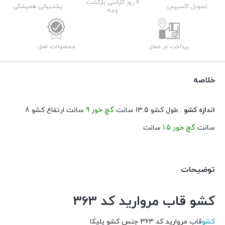
عدد
7 روز گارانتی بازگشت
تحویل اکسپرس
پشتیبانی همیشگی
وجه
پرداخت در محل
محصولات اصل
خلاصه
اندازه کشو
: طول کشو 13.5 سانت
گچ خور 9
سانت ارتفاع کشو 8
سانت
گچ خور 1.5
سانت
توضیحات
کشو قاب مروارید کد 363
کشو
قاب مروارید کد 363 جنس کشو پلیکا