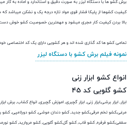
برش کشو ها با دستگاه لیزر به صورت دقیق و استاندارد و اماده به کار می
کیفیت کشوها از پلیکا فشار قوی مواد تازه درجه یک و نشکن میباشد که ط
بالا بردن کیفیت کار مجری میشود و مهمترین خصوصیت کشو خوش دست بو
تمامی کشو ها کد گذاری شده اند و هر کشویی دارای یک کد اختصاصی خود
نمونه فیلم برش کشو با دستگاه لیزر
انواع کشو ابزار زنی
کشو گلویی کد 45
ابزار, ابزار برشی,ابزار زنی, ابزار گچبری, اموزش گچبری, انواع کشاب, برش
مرغی,کشو تخم مرقی,کشو جدید, کشو دندان موشی, کشو دورلامپی, کشو ر
سقفی,کشو فرفره, کشو قاب, کشو گل,کشو گلویی, کشو مروارید, کشو نورم