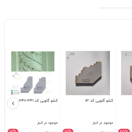
کشو گلویی کد 13
کشو گلویی کد 341-342
موجود در انبار
موجود در انبار
17%
17%
25%