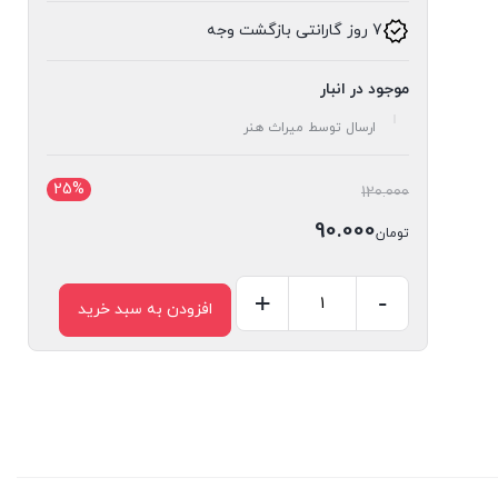
7 روز گارانتی بازگشت وجه
موجود در انبار
ارسال توسط میراث هنر
25%
قیمت
120.000
اصلی:
90.000
تومان
تومان120.000
قیمت
بود.
فعلی:
-
+
افزودن به سبد خرید
کشو
تومان90.000.
گلویی
کد
45
عدد