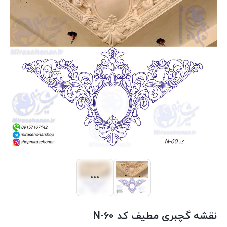
نقشه گچبری مطیف کد N-60