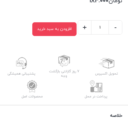
تومان
184.000
+
-
افزودن به سبد خرید
نقشه
گچبری
مطیف
کد
N-
60
7 روز گارانتی بازگشت
تحویل اکسپرس
پشتیبانی همیشگی
وجه
عدد
پرداخت در محل
محصولات اصل
خلاصه