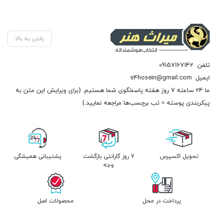
بستن
بستن
رفتن به بالا
تلفن
09157167142
ایمیل
s4hosein@gmail.com
ما 24 ساعته 7 روز هفته پاسخگوی شما هستیم. (برای ویرایش این متن به
پیکربندی پوسته > تب برچسب‌ها مراجعه نمایید.)
تحویل اکسپرس
7 روز گارانتی بازگشت
پشتیبانی همیشگی
وجه
پرداخت در محل
محصولات اصل