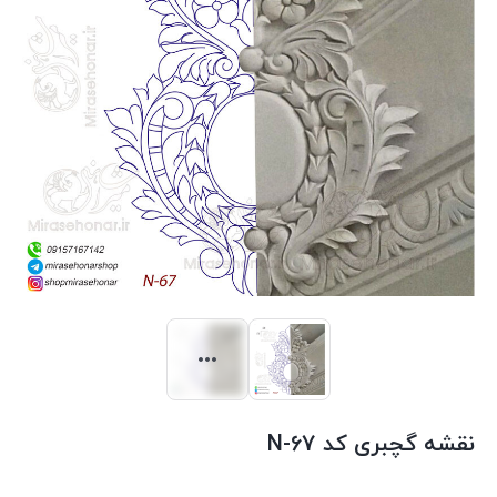
نقشه گچبری کد N-67