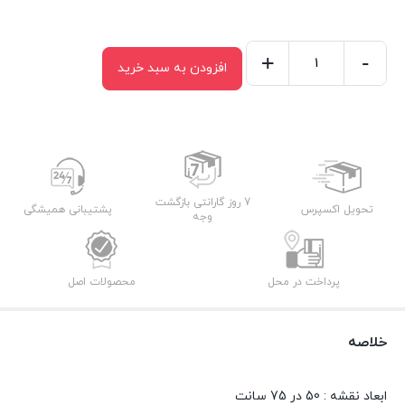
+
-
افزودن به سبد خرید
نقشه
گچبری
کد
N-
67
عدد
7 روز گارانتی بازگشت
تحویل اکسپرس
پشتیبانی همیشگی
وجه
پرداخت در محل
محصولات اصل
خلاصه
ابعاد نقشه : 50 در 75 سانت