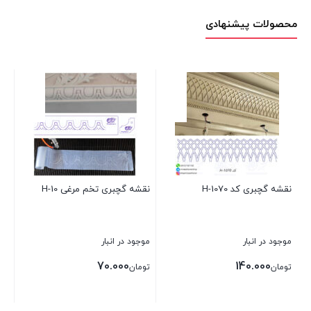
محصولات پیشنهادی
نقشه گچبری کد H-1070
نقشه گچبری تخم مرغی H-10
موجود در انبار
موجود در انبار
70.000
140.000
تومان
تومان