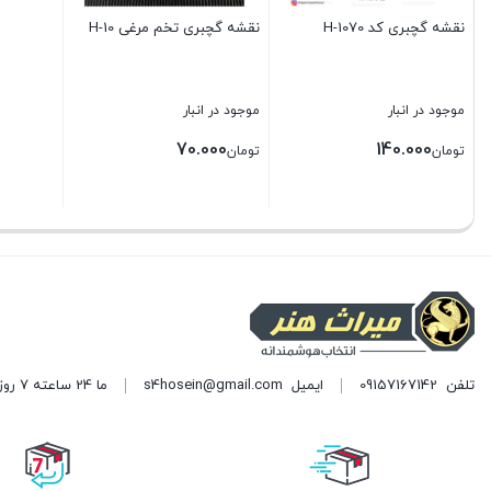
نقشه گچبری کد H-1070
نقشه گچبری تخم مرغی H-10
موجود در انبار
موجود در انبار
70.000
140.000
تومان
تومان
بستن
بستن
تلفن
09157167142
ایمیل
s4hosein@gmail.com
ما 24 ساعته 7 روز هفته پاسخگوی شما هستیم. (برای ویرایش این متن به پیکربندی پوسته > تب برچسب‌ها مراجعه نمایید.)