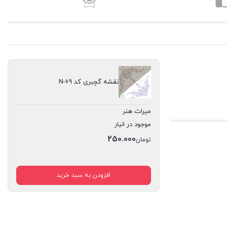
نقشه گچبری کد N-69
میراث هنر
موجود در انبار
250.000
تومان
افزودن به سبد خرید