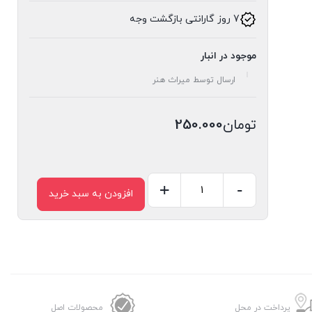
7 روز گارانتی بازگشت وجه
موجود در انبار
ارسال توسط میراث هنر
تومان
250.000
+
-
افزودن به سبد خرید
نقشه
گچبری
کد
N-
69
عدد
پرداخت در محل
محصولات اصل