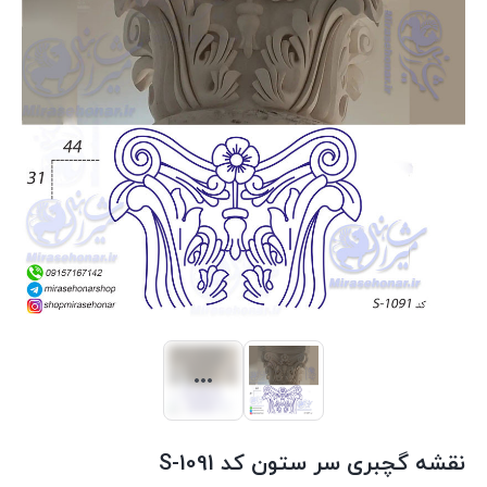
نقشه گچبری سر ستون کد S-1091