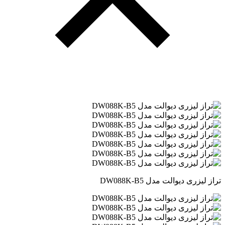
تراز لیزری دیوالت مدل DW088K-B5