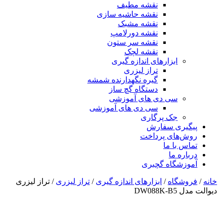
نقشه مطیف
نقشه حاشیه سازی
نقشه مشبک
نقشه دورلامپ
نقشه سر ستون
نقشه لچک
ابزارهای اندازه گیری
تراز لیزری
گیره نگهدارنده شمشه
دستگاه گچ ساز
سی دی های آموزشی
سی دی های آموزشی
جک پرگاری
پیگیری سفارش
روش‌های پرداخت
تماس با ما
درباره ما
آموزشگاه گچبری
خانه
/
فروشگاه
/
ابزارهای اندازه گیری
/
تراز لیزری
/ تراز لیزری
دیوالت مدل DW088K-B5