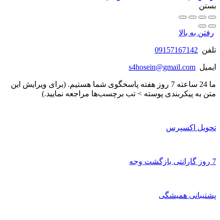
بستن
رفتن به بالا
تلفن
09157167142
ایمیل
s4hosein@gmail.com
ما 24 ساعته 7 روز هفته پاسخگوی شما هستیم. (برای ویرایش این
متن به پیکربندی پوسته > تب برچسب‌ها مراجعه نمایید.)
تحویل اکسپرس
7 روز گارانتی بازگشت وجه
پشتیبانی همیشگی