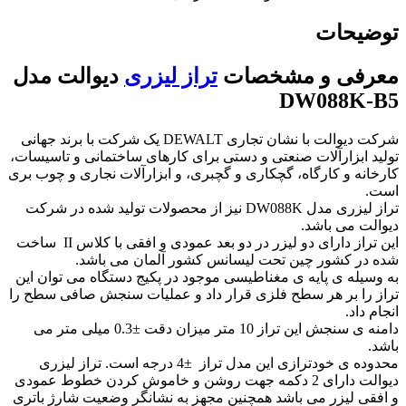
توضیحات
معرفی و مشخصات
تراز لیزری
دیوالت مدل
DW088K-B5
شرکت دیوالت با نشان تجاری DEWALT یک شرکت با برند جهانی
تولید ابزارآلات صنعتی و دستی برای کارهای ساختمانی و تاسیسات،
کارخانه و کارگاه، گچکاری و گچبری، و ابزارآلات نجاری و چوب بری
است.
تراز لیزری مدل DW088K نیز از محصولات تولید شده در شرکت
دیوالت می باشد.
این تراز دارای دو لیزر در دو بعد عمودی و افقی با کلاس II ساخت
شده در کشور چین تحت لیسانس کشور آلمان می باشد.
به وسیله ی پایه ی مغناطیسی موجود در پکیج دستگاه می توان این
تراز را بر هر سطح فلزی قرار داد و عملیات سنجش صافی سطح را
انجام داد.
دامنه ی سنجش این تراز 10 متر میزان دقت ±0.3 میلی متر می
باشد.
محدوده ی خودترازی این مدل تراز ±4 درجه است. تراز لیزری
دیوالت دارای 2 دکمه جهت روشن و خاموش کردن خطوط عمودی
و افقی لیزر می باشد همچنین مجهز به نشانگر وضعیت شارژ باتری