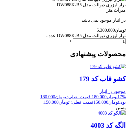
تراز لیزری دیوالت مدل DW088K-B5
میراث هنر
در انبار موجود نمی باشد
تومان
5.300.000
تراز لیزری دیوالت مدل DW088K-B5 عدد
-
+
محصولات پیشنهادی
کشو قاب کد 179
موجود در انبار
17%
تومان
180.000
قیمت اصلی: تومان180.000
بود.
تومان
150.000
قیمت فعلی: تومان150.000.
بستن
الگو کد 4003