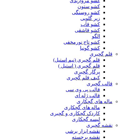
کشو مرواریدی
کشو ستون
کشو روسنگی
زیر گلویی
کشو قاب
کشو قاشقی
الگو
کشو تاج نورمخفی
کشو گونیا
قلم گچبری
قلم گچبری (نیم استیل)
قلم گچبری ( استیل )
پرگار گچبری
کیف قلم گچبری
قالب گچبری
قالب پی وی سی
قالب ژله ای
ماله های گچکاری
ماله های گچکاری
کاردک گچکاری و گچبری
لیسه گچکاری
نقشه گچبری
نقشه ابزار برشی
نقشه برجسته